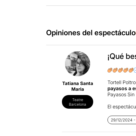
Opiniones del espectáculo
¡Qué bes
Tortell Polt
Tatiana Santa
payasos a e
Maria
Payasos Sin 
Teatre
Barcelona
El espectác
recopilatori
fantasía con 
29/12/2024 -
En pocas oca