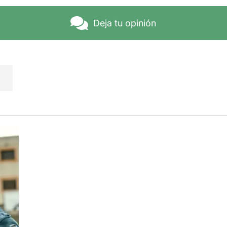
er tanto a familias que van a ver sus espectáculos en compañ
en compañía de amigos o familiares, llegan para disfrutar y re
Deja tu opinión
 Tortell Poltrona!