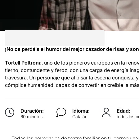
¡No os perdáis el humor del mejor cazador de risas y son
Tortell Poltrona
, uno de los pioneros europeos en la reno
tierno, contundente y feroz, con una carga de energía ina
travesura. Un personaje que al pisar la escena conquista y
cómplice humanidad, capaz de convertir en creíble la más 
Duración:
Idioma:
Edad:
60 minutos
Catalán
todos los p
Todas las novedades de teatro familiar en tu correo una