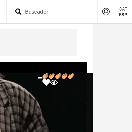
CAT
ESP