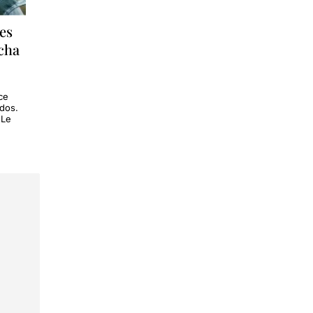
 es
cha
ce
dos.
 Le