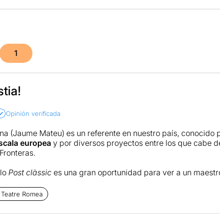
1
tia!
Opinión verificada
rona (Jaume Mateu) es un referente en nuestro país, conocido 
scala europea
y por diversos proyectos entre los que cabe d
Fronteras.
ulo
Post clàssic
es una gran oportunidad para ver a un maestr
o de los mejores números de su repertorio. Humos en estado p
la poesía. Ver a Tortell Poltrona en directo es un regalo.
 Teatre Romea
siones podemos ver plateas llenas de espectadores de todas 