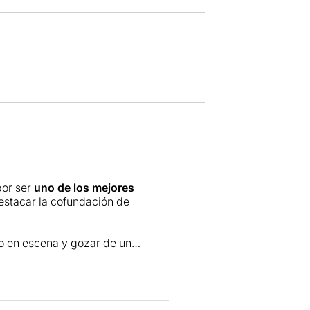
por ser
uno de los mejores
estacar la cofundación de
o en escena y gozar de un
uro, en esencia, que mezcla la
las edades. Tortell Poltrona