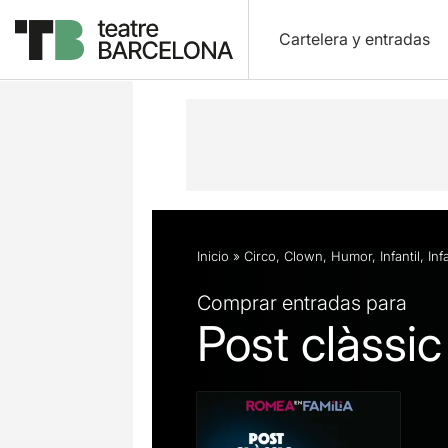
Cartelera y entradas
Descripción
Ficha artística
Fotos 
Inicio
»
Circo
,
Clown
,
Humor
,
Infantil
,
Inf
Comprar entradas para
Post clàssic