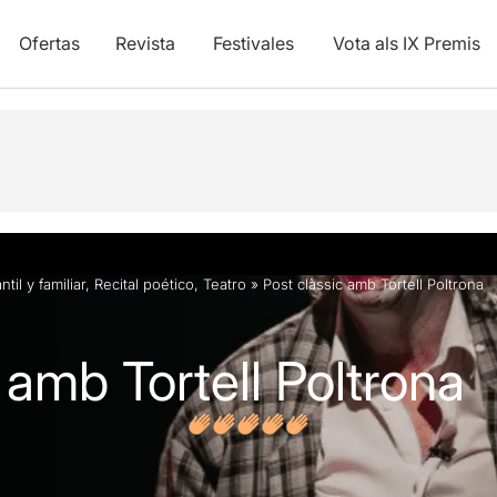
Ofertas
Revista
Festivales
Vota als IX Premis
y vídeos
Opiniones
Artículos
antil y familiar
,
Recital poético
,
Teatro
»
Post clàssic amb Tortell Poltrona
 amb Tortell Poltrona