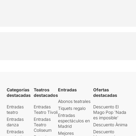
Categorías
Teatros
Entradas
Ofertas
destacadas
destacados
destacadas
Abonos teatrales
Entradas
Entradas
Descuento El
Tiquets regalo
teatro
Teatro Tívoli
Mago Pop 'Nada
Entradas
es imposible'
Entradas
Entradas
espectáculos en
danza
Teatro
Descuento Ànima
Madrid
Coliseum
Entradas
Descuento
Mejores