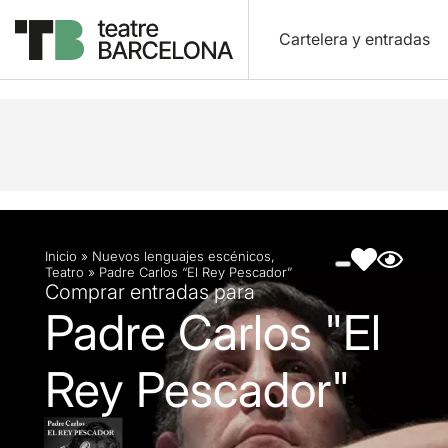
Cartelera y entradas
Descripción
Ficha artística
Fotos y vídeos
Inicio
»
Nuevos lenguajes escénicos
,
Teatro
»
Padre Carlos “El Rey Pescador”
Comprar entradas para
Padre Carlos "El
Rey Pescador"