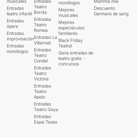
musicales
Entradas
Mamma mia
monólogos
Teatro
Entradas
Descuento
Mejores
Borrás
teatro infantil
Germans de sang
musicales
Entradas
Entradas
Mejores
Teatro
ópera
espectáculos
Romea
Entradas
familiares
Entradas La
improvisación
Black Friday
Villarroel
Entradas
Teatral
Entradas
monólogos
Gana entradas de
Teatro
teatro gratis -
Condal
concursos
Entradas
Teatro
Victòria
Entradas
Teatro
Apolo
Entradas
Teatro Goya
Entradas
Espai Texas