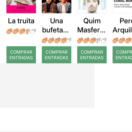
La truita
Una
Quim
Per
bufetada
Masferre
Arqui
a temps
r: Temps
: Cor
romp
COMPRAR
COMPRAR
COMPRAR
COMP
ENTRADAS
ENTRADAS
ENTRADAS
ENTRA