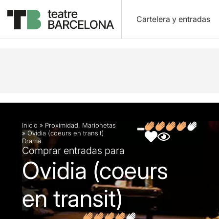
Cartelera y entradas
Descripción
Ficha artística
Fotos y vídeos
O
Inicio
»
Proximidad
,
Marionetas
»
Ovidia (coeurs en transit)
Drama
Comprar entradas para
Ovidia (coeurs
en transit)