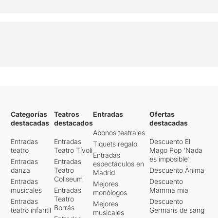
Categorías
Teatros
Entradas
Ofertas
destacadas
destacados
destacadas
Abonos teatrales
Entradas
Entradas
Descuento El
Tiquets regalo
teatro
Teatro Tívoli
Mago Pop 'Nada
Entradas
es imposible'
Entradas
Entradas
espectáculos en
danza
Teatro
Descuento Ànima
Madrid
Coliseum
Entradas
Descuento
Mejores
musicales
Entradas
Mamma mia
monólogos
Teatro
Entradas
Descuento
Mejores
Borrás
teatro infantil
Germans de sang
musicales