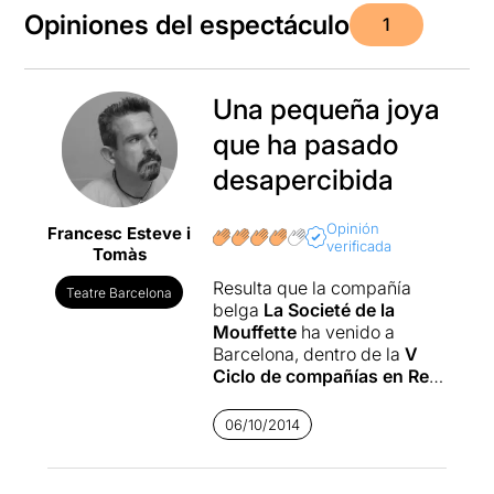
Opiniones del espectáculo
1
Una pequeña joya
que ha pasado
desapercibida
Opinión
Francesc Esteve i
verificada
Tomàs
Resulta que la compañía
Teatre Barcelona
belga
La Societé de la
Mouffette
ha venido a
Barcelona, dentro de la
V
Ciclo de compañías en Red
,
en el Teatro Tantarantana. Y
ha pasado un poco
06/10/2014
escondido entre los
espectadores. Hay que
decir que ha sido un