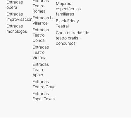
Entradas
Entradas
Mejores
Teatro
ópera
espectáculos
Romea
Entradas
familiares
Entradas La
improvisación
Black Friday
Villarroel
Entradas
Teatral
Entradas
monólogos
Gana entradas de
Teatro
teatro gratis -
Condal
concursos
Entradas
Teatro
Victòria
Entradas
Teatro
Apolo
Entradas
Teatro Goya
Entradas
Espai Texas