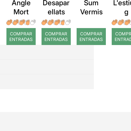
Angle
Desapar
Sum
L'esti
como el baile de embriones
inicial, o el efecto de la
Mort
ellats
Vermis
g
tormenta;
y otros …
COMPRAR
COMPRAR
COMPRAR
COMP
ENTRADAS
ENTRADAS
ENTRADAS
ENTRA