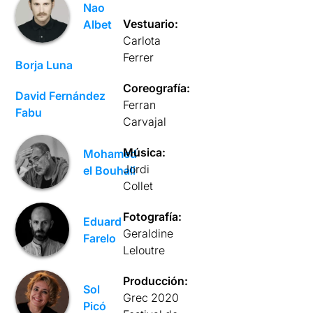
Nao
Vestuario:
Albet
Carlota
Ferrer
Borja Luna
Coreografía:
David Fernández
Ferran
Fabu
Carvajal
Música:
Mohamed
Jordi
el Bouhali
Collet
Fotografía:
Eduard
Geraldine
Farelo
Leloutre
Producción:
Sol
Grec 2020
Picó