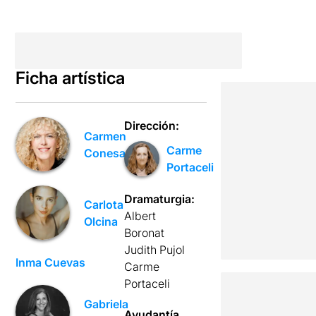
Ficha artística
Dirección:
Carmen
Carme
Conesa
Portaceli
Dramaturgia:
Carlota
Albert
Olcina
Boronat
Judith Pujol
Inma Cuevas
Carme
Portaceli
Gabriela
Ayudantía