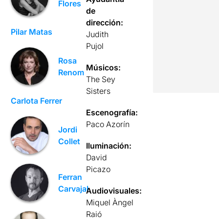
Flores
de
dirección:
Pilar Matas
Judith
Pujol
Rosa
Músicos:
Renom
The Sey
Sisters
Carlota Ferrer
Escenografía:
Paco Azorín
Jordi
Collet
Iluminación:
David
Picazo
Ferran
Carvajal
Audiovisuales:
Miquel Àngel
Raió