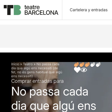
Cartelera y entradas
Descripción
Ficha artística
Opiniones
Inicio
»
Teatro
»
No passa cada
dia que algú ens necessiti (de
fet, no és gens habitual que algú
ens necessiti)
Comprar entradas para
No passa cada
dia que algú ens