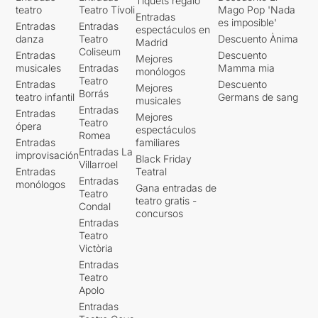
Tiquets regalo
Eduard Farelo, Solo Picó,
teatro
Teatro Tívoli
Mago Pop 'Nada
Nao Albet y otros muchos).
Entradas
es imposible'
Entradas
Entradas
Pero hay que reconocer,
espectáculos en
danza
Teatro
Descuento Ànima
Madrid
también, que a ratos
Coliseum
Entradas
Descuento
volvimos a respirar a teatro,
Mejores
musicales
Entradas
Mamma mia
monólogos
a sentir aquel placer que
Teatro
Entradas
Descuento
tanto desde platea como
Mejores
Borrás
teatro infantil
Germans de sang
desde el mismo escenario
musicales
Entradas
Entradas
tanto se está añorando.
Mejores
Teatro
ópera
espectáculos
Romea
Entradas
familiares
Entradas La
improvisación
Black Friday
Villarroel
Entradas
Teatral
Entradas
monólogos
Gana entradas de
Teatro
teatro gratis -
Condal
concursos
Entradas
Teatro
Victòria
Entradas
Teatro
Apolo
Entradas