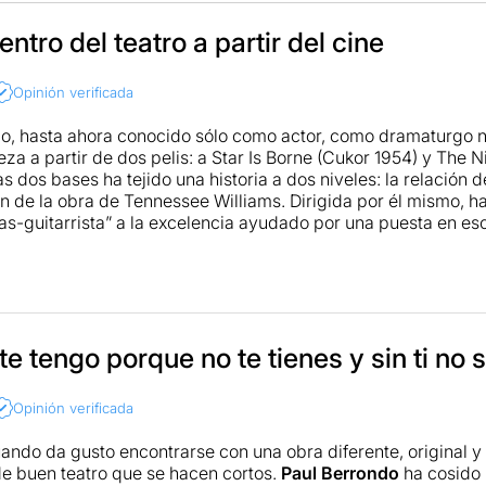
entro del teatro a partir del cine
Opinión verificada
o, hasta ahora conocido sólo como actor, como dramaturgo 
za a partir de dos pelis: a Star Is Borne (Cukor 1954) y The N
as dos bases ha tejido una historia a dos niveles: la relación d
ón de la obra de Tennessee Williams. Dirigida por él mismo, ha
s-guitarrista” a la excelencia ayudado por una puesta en es
banico, pues cuando interpretan la parte del dramaturgo nort
 flota al ambiente son insoportables.
te tengo porque no te tienes y sin ti no 
Opinión verificada
ando da gusto encontrarse con una obra diferente, original y
e buen teatro que se hacen cortos.
Paul Berrondo
ha cosido 