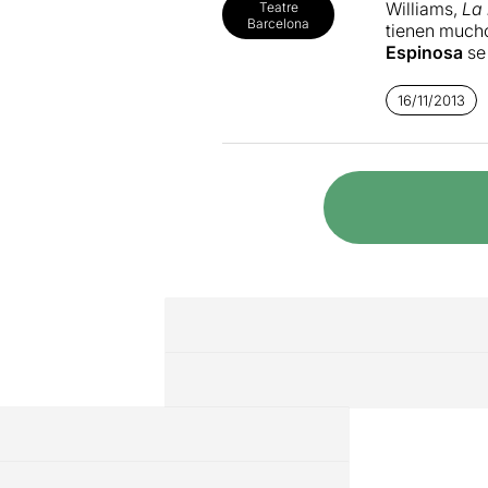
Williams,
La 
Teatre
Barcelona
tienen mucho
Espinosa
se 
escenografí
16/11/2013