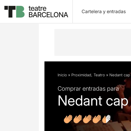
Cartelera y entradas
Descripción
Ficha artística
Fotos 
Inicio
»
Proximidad
,
Teatro
»
Nedant cap 
Comprar entradas para
Nedant cap 