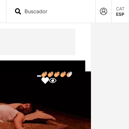
CAT
ESP