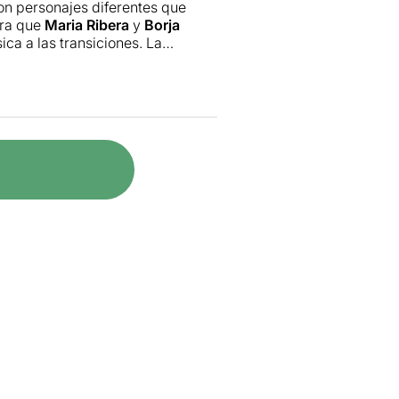
on personajes diferentes que
ara que
Maria Ribera
y
Borja
ca a las transiciones. La
davía están a tiempo.