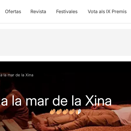
Ofertas
Revista
Festivales
Vota als IX Premis
y vídeos
Opiniones
a la mar de la Xina
a la mar de la Xina