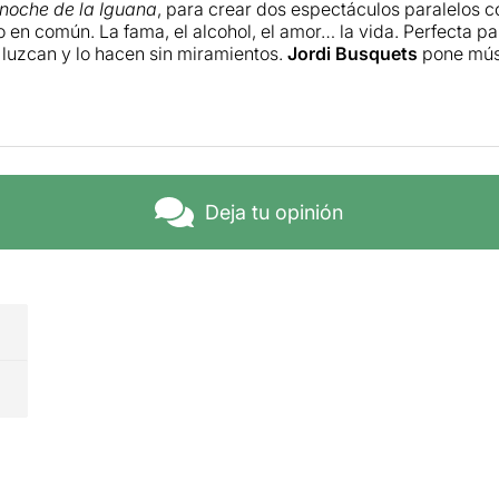
noche de la Iguana
, para crear dos espectáculos paralelos c
 en común. La fama, el alcohol, el amor… la vida. Perfecta p
luzcan y lo hacen sin miramientos.
Jordi Busquets
pone músi
a de
Jose Novoa
es la guinda del pastel. No se la pierdan. To
Deja tu opinión