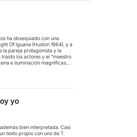
nos ha obsequiado con una
ight Of Iguana (Huston 1964), y a
e la pareja protagonista y la
 traído los actores y el “maestro
cena e iluminación magníficas.
eamericano, la tensión y el
soy yo
 además bien interpretada. Casi
un texto propio con uno de T.