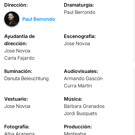
Dirección:
Dramaturgia:
Paul Berrondo
Paul Berrondo
Ayudantía de
Escenografía:
dirección:
Jose Novoa
Jose Novoa
Carla Fajardo
Iluminación:
Audiovisuales:
Danuta Beleuchtung
Armando Gascón
Curra Martín
Vestuario:
Música:
Jose Novoa
Bárbara Granados
Jordi Busquets
Fotografía:
Producción:
Alba Aranega
Mesteatre