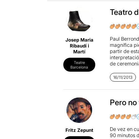
Teatro d
Paul Berrond
Josep Maria
magnífica pie
Ribaudí i
partir de est
Martí
interpretaci
Teatre
de ceremonia
Barcelona
Traeos uno a
bochorno que
16/11/2013
Leer más
Pero no 
De vez en cu
Fritz Zepunt
90 minutos d