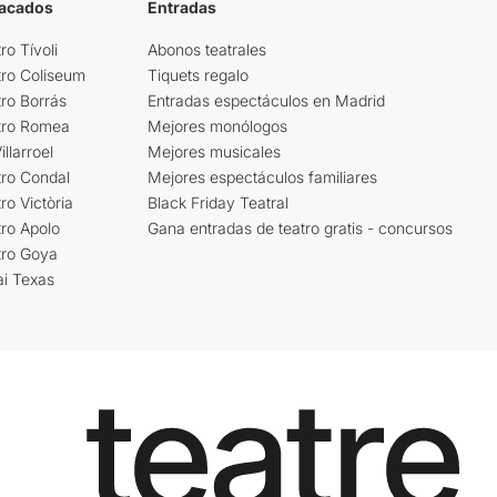
tacados
Entradas
ro Tívoli
Abonos teatrales
tro Coliseum
Tiquets regalo
ro Borrás
Entradas espectáculos en Madrid
tro Romea
Mejores monólogos
llarroel
Mejores musicales
tro Condal
Mejores espectáculos familiares
ro Victòria
Black Friday Teatral
ro Apolo
Gana entradas de teatro gratis - concursos
tro Goya
ai Texas