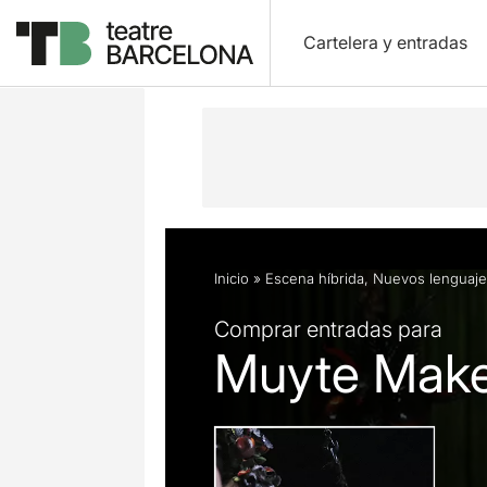
Cartelera y entradas
Descripción
Ficha artística
Fotos 
Inicio
»
Escena híbrida
,
Nuevos lenguaje
Comprar entradas para
Muyte Make