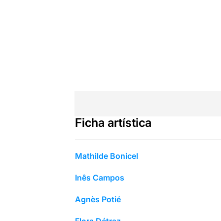
Ficha artística
Mathilde Bonicel
Inês Campos
Agnès Potié
Flora Détraz