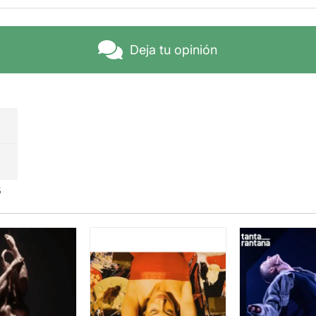
pretes llenan el espacio con sus canciones y juegos de voz.
 línea de las contradicciones, observamos que mientras la vo
esenta una gestualidad pequeña. Fragmentan el cuerpo para t
Deja tu opinión
to se refuerza con la escenografía y el diseño lumínico, hacie
 cuerpo de las intérpretes se muestre de forma independiente.
s transitan por distintos territorios interpretativos, algunos
 o masculinos. Pero siempre mantienen esta composición de pi
idimensional, no hay perspectiva y las intérpretes nos miran 
cruzan miradas entre ellas, como si se ubicaran en un escapar
scucha entre ellas que esto no es problema a la hora de ejec
frutas y flores en sus cabezas nos remiten a una representac
s
fértil, de la que estas mujeres parecen jactarse. En definitiva, 
ieza cuyo título, según su propia autora, significa
Rebelión
.