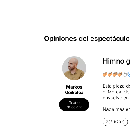
Opiniones del espectáculo
Himno gr
Esta pieza d
Markos
el Mercat de 
Goikolea
envuelve en 
Teatre
Barcelona
Nada más ent
a grandes ar
contrapunto 
23/11/2019
mazmorra med