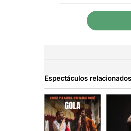
cuatro intér
Siguiendo la
el cuerpo pr
separada. Es
inferior del
Las performer
espirituales
totalmente b
rara vez se 
conexión y e
Además, las 
Espectáculos relacionado
natural o lo 
surrealista p