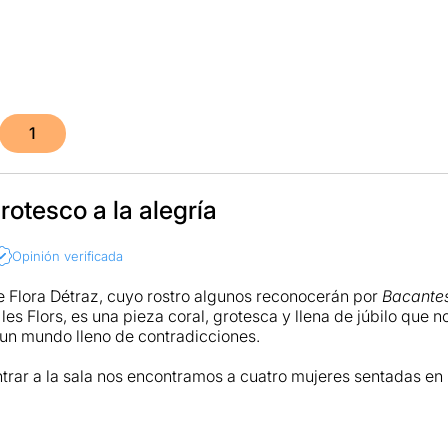
1
otesco a la alegría
Opinión verificada
e Flora Détraz, cuyo rostro algunos reconocerán por
Bacante
les Flors, es una pieza coral, grotesca y llena de júbilo que n
un mundo lleno de contradicciones.
rar a la sala nos encontramos a cuatro mujeres sentadas en
mas que cuelgan del techo. Lo que parece que las condena,
y les ayuda a mantener el equilibrio. Al mismo tiempo, lo que
ieval de la tortura se convierte en una comedia musical co