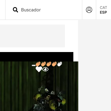
CAT
ESP