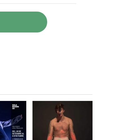
z juega un papel grandilocuente
rabajar distintas partes de forma
ndo que la parte superior e
 más animales, otros más
ntura medieval. El espacio es
de forma frontal constantemente,
ate. Sin embargo, es tal la
utar movimientos en coreografía.
ión de la feminidad, basada en lo
una divertida, hipnótica y