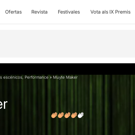
Ofertas
Revista
Festivales
Vota als IX Premis
y vídeos
Opiniones
s escénicos
,
Performance
»
Muyte Maker
r