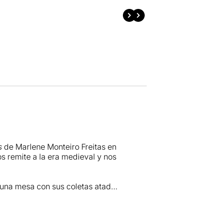
s
de Marlene Monteiro Freitas en
os remite a la era medieval y nos
 una mesa con sus coletas atadas
 también funciona como
 inicialmente parecía una
n tonos de clown cuando las