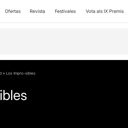
Ofertas
Revista
Festivales
Vota als IX Premis
d
»
Los Impro-sibles
ibles