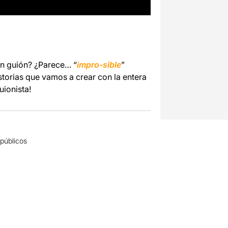
in guión? ¿Parece… “
impro-sible
”
istorias que vamos a crear con la entera
uionista!
 públicos