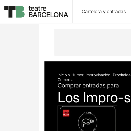
Cartelera y entradas
Descripción
Ficha artística
Inicio
»
Humor
,
Improvisación
,
Proximida
Comedia
Comprar entradas para
Los Impro-s