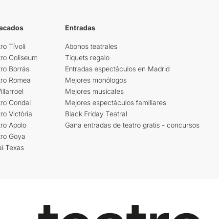
tacados
Entradas
ro Tívoli
Abonos teatrales
tro Coliseum
Tiquets regalo
ro Borrás
Entradas espectáculos en Madrid
tro Romea
Mejores monólogos
llarroel
Mejores musicales
tro Condal
Mejores espectáculos familiares
ro Victòria
Black Friday Teatral
ro Apolo
Gana entradas de teatro gratis - concursos
tro Goya
ai Texas