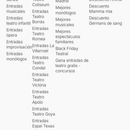
Madrid
Coliseum
Entradas
Descuento
Mejores
musicales
Entradas
Mamma mia
monólogos
Teatro
Entradas
Descuento
Mejores
Borrás
teatro infantil
Germans de sang
musicales
Entradas
Entradas
Mejores
Teatro
ópera
espectáculos
Romea
Entradas
familiares
Entradas La
improvisación
Black Friday
Villarroel
Entradas
Teatral
Entradas
monólogos
Gana entradas de
Teatro
teatro gratis -
Condal
concursos
Entradas
Teatro
Victòria
Entradas
Teatro
Apolo
Entradas
Teatro Goya
Entradas
Espai Texas