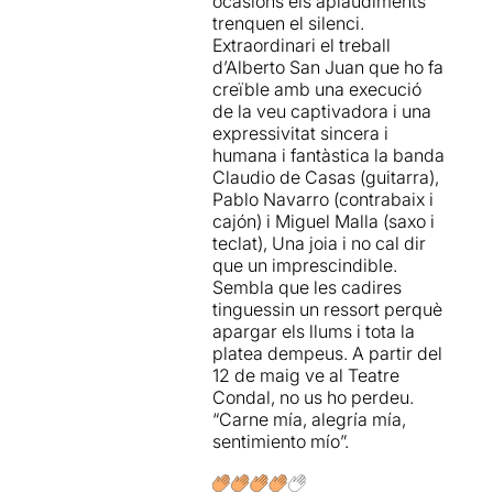
ocasions els aplaudiments
trenquen el silenci.
Extraordinari el treball
d’Alberto San Juan que ho fa
creïble amb una execució
de la veu captivadora i una
expressivitat sincera i
humana i fantàstica la banda
Claudio de Casas (guitarra),
Pablo Navarro (contrabaix i
cajón) i Miguel Malla (saxo i
teclat), Una joia i no cal dir
que un imprescindible.
Sembla que les cadires
tinguessin un ressort perquè
apargar els llums i tota la
platea dempeus. A partir del
12 de maig ve al Teatre
Condal, no us ho perdeu.
“Carne mía, alegría mía,
sentimiento mío”.