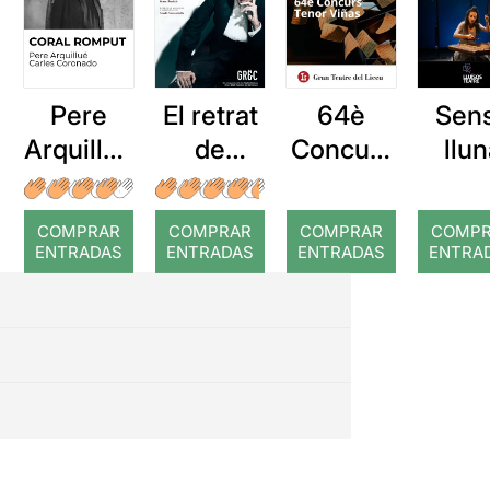
Pere
El retrat
64è
Sen
Arquillué
de
Concurs
llu
: Coral
Dorian
Tenor
romput
Gray
Viñas
COMPRAR
COMPRAR
COMPRAR
COMP
ENTRADAS
ENTRADAS
ENTRADAS
ENTRA