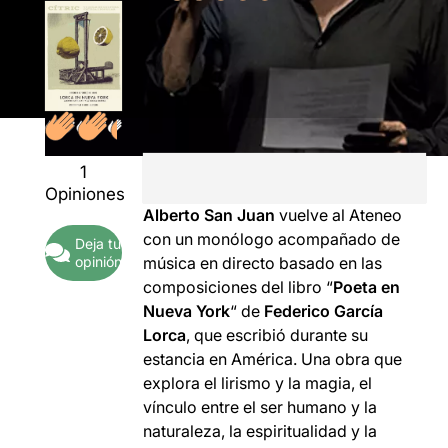
1
Opiniones
Alberto
San Juan
vuelve
al
Ateneo
con un monólogo
acompañado
de
Deja tu
opinión
música en directo
basado en las
composiciones
del libro “
Poeta en
Nueva
York
“
de
Federico
García
Lorca
,
que
escribió
durante su
estancia
en América
.
Una obra
que
explora
el lirismo y
la magia
, el
vínculo
entre el
ser humano y
la
naturaleza,
la espiritualidad y la