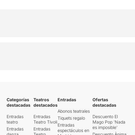
Categorías
Teatros
Entradas
Ofertas
destacadas
destacados
destacadas
Abonos teatrales
Entradas
Entradas
Descuento El
Tiquets regalo
teatro
Teatro Tívoli
Mago Pop 'Nada
Entradas
es imposible'
Entradas
Entradas
espectáculos en
danza
Teatro
Descuento Ànima