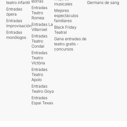
Borrás
teatro infantil
Germans de sang
musicales
Entradas
Entradas
Mejores
Teatro
ópera
espectáculos
Romea
Entradas
familiares
Entradas La
improvisación
Black Friday
Villarroel
Entradas
Teatral
Entradas
monólogos
Gana entradas de
Teatro
teatro gratis -
Condal
concursos
Entradas
Teatro
Victòria
Entradas
Teatro
Apolo
Entradas
Teatro Goya
Entradas
Espai Texas