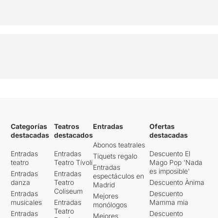
Categorías
Teatros
Entradas
Ofertas
destacadas
destacados
destacadas
Abonos teatrales
Entradas
Entradas
Descuento El
Tiquets regalo
teatro
Teatro Tívoli
Mago Pop 'Nada
Entradas
es imposible'
Entradas
Entradas
espectáculos en
danza
Teatro
Descuento Ànima
Madrid
Coliseum
Entradas
Descuento
Mejores
musicales
Entradas
Mamma mia
monólogos
Teatro
Entradas
Descuento
Mejores