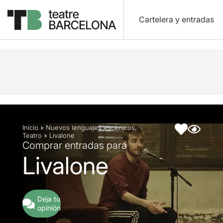
Cartelera y entradas
Descripción
Ficha artística
Inicio
»
Nuevos lenguajes escénicos
,
Teatro
»
Livalone
Comprar entradas para
Livalone
Deja tu
opinión