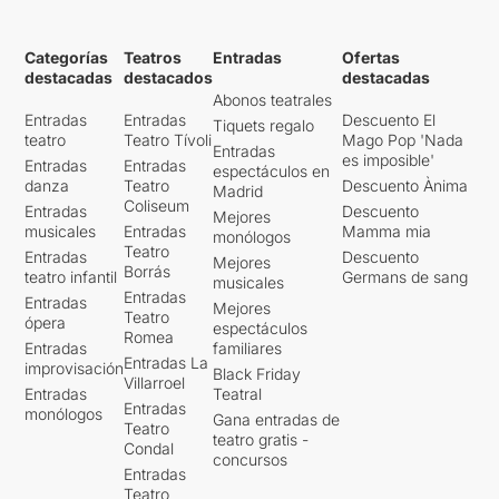
Categorías
Teatros
Entradas
Ofertas
destacadas
destacados
destacadas
Abonos teatrales
Entradas
Entradas
Descuento El
Tiquets regalo
teatro
Teatro Tívoli
Mago Pop 'Nada
Entradas
es imposible'
Entradas
Entradas
espectáculos en
danza
Teatro
Descuento Ànima
Madrid
Coliseum
Entradas
Descuento
Mejores
musicales
Entradas
Mamma mia
monólogos
Teatro
Entradas
Descuento
Mejores
Borrás
teatro infantil
Germans de sang
musicales
Entradas
Entradas
Mejores
Teatro
ópera
espectáculos
Romea
Entradas
familiares
Entradas La
improvisación
Black Friday
Villarroel
Entradas
Teatral
Entradas
monólogos
Gana entradas de
Teatro
teatro gratis -
Condal
concursos
Entradas
Teatro