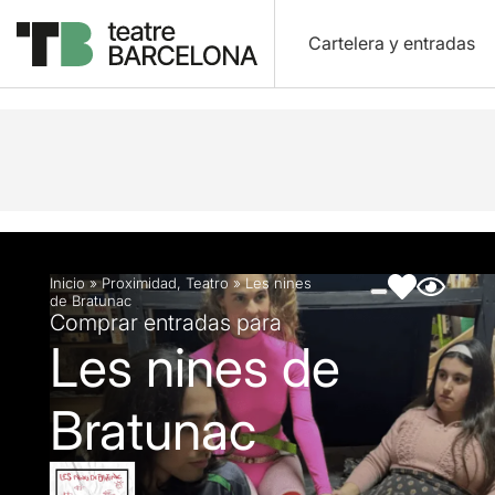
Cartelera y entradas
Descripción
Ficha artística
Fotos y vídeos
Inicio
»
Proximidad
,
Teatro
»
Les nines
de Bratunac
Comprar entradas para
Les nines de
Bratunac