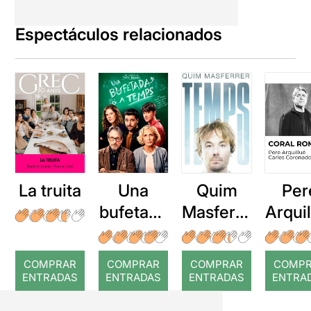
Espectáculos relacionados
La truita
Una
Quim
Per
bufetada
Masferre
Arqui
a temps
r: Temps
: Cor
romp
COMPRAR
COMPRAR
COMPRAR
COMP
ENTRADAS
ENTRADAS
ENTRADAS
ENTRA