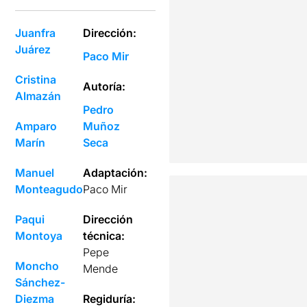
Juanfra
Dirección:
Juárez
Paco Mir
Cristina
Autoría:
Almazán
Pedro
Amparo
Muñoz
Marín
Seca
Manuel
Adaptación:
Monteagudo
Paco Mir
Paqui
Dirección
Montoya
técnica:
Pepe
Moncho
Mende
Sánchez-
Diezma
Regiduría: