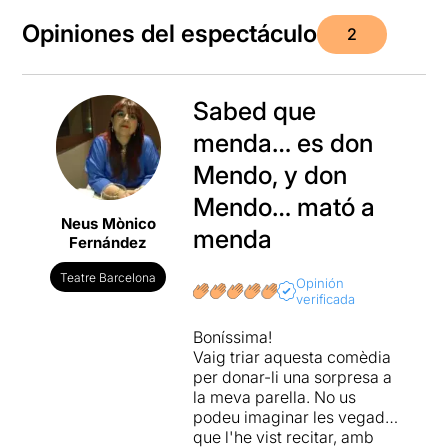
Opiniones del espectáculo
2
Sabed que
menda… es don
Mendo, y don
Mendo… mató a
Neus Mònico
menda
Fernández
Teatre Barcelona
Opinión
verificada
Boníssima!
Vaig triar aquesta comèdia
per donar-li una sorpresa a
la meva parella. No us
podeu imaginar les vegades
que l'he vist recitar, amb