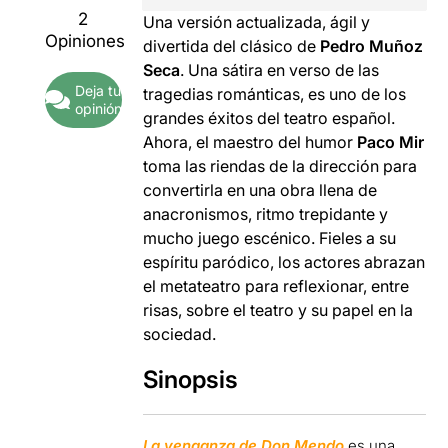
2
Una versión actualizada, ágil y
Opiniones
divertida del clásico de
Pedro Muñoz
Seca
. Una sátira en verso de las
Deja tu
tragedias románticas, es uno de los
opinión
grandes éxitos del teatro español.
Ahora, el maestro del humor
Paco Mir
toma las riendas de la dirección para
convertirla en una obra llena de
anacronismos, ritmo trepidante y
mucho juego escénico. Fieles a su
espíritu paródico, los actores abrazan
el metateatro para reflexionar, entre
risas, sobre el teatro y su papel en la
sociedad.
Sinopsis
La venganza de Don Mendo
es una