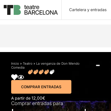
Cartelera y entradas
Descripción
Horarios
Ficha artística
Fotos y
Inicio
»
Teatro
»
La venganza de Don Mendo
Comedia
COMPRAR ENTRADAS
A partir de
12,00€
Comprar entradas para