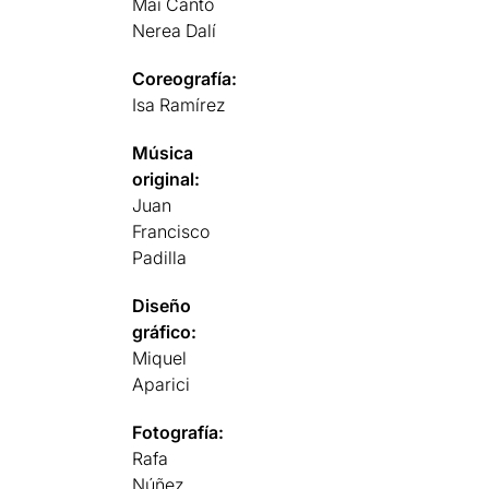
Mai Cantó
Nerea Dalí
Coreografía:
Isa Ramírez
Música
original:
Juan
Francisco
Padilla
Diseño
gráfico:
Miquel
Aparici
Fotografía:
Rafa
Núñez