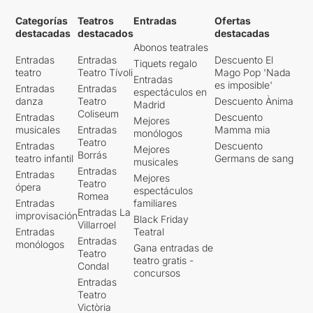
Categorías
Teatros
Entradas
Ofertas
destacadas
destacados
destacadas
Abonos teatrales
Entradas
Entradas
Descuento El
Tiquets regalo
teatro
Teatro Tívoli
Mago Pop 'Nada
Entradas
es imposible'
Entradas
Entradas
espectáculos en
danza
Teatro
Descuento Ànima
Madrid
Coliseum
Entradas
Descuento
Mejores
musicales
Entradas
Mamma mia
monólogos
Teatro
Entradas
Descuento
Mejores
Borrás
teatro infantil
Germans de sang
musicales
Entradas
Entradas
Mejores
Teatro
ópera
espectáculos
Romea
Entradas
familiares
Entradas La
improvisación
Black Friday
Villarroel
Entradas
Teatral
Entradas
monólogos
Gana entradas de
Teatro
teatro gratis -
Condal
concursos
Entradas
Teatro
Victòria