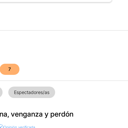
7
Espectadores/as
ena, venganza y perdón
Opinión verificada