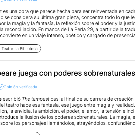
 es una obra que parece hecha para ser reinventada en cada
 se considera su última gran pieza, concentra todo lo que le 
or la magia y la fantasía, la reflexión sobre el poder y la just
la reconciliación. En manos de La Perla 29, a partir de la tra
 convierte en un viaje intenso, poético y cargado de presencia
e dirige Oriol Broggi no se entiende sin la trayectoria de la 
l Teatro de la Biblioteca en un espacio reconocible, casi sagr
Teatre La Biblioteca
terial se convierten en sus instrumentos. Aquí no hay grandes 
s exuberantes: hay tierra, arena, troncos, una iluminación qu
obre todo, la palabra. Esta apuesta por lo esencial permite qu
e intimidad que encaja a la perfección con el universo de La 
eare juega con poderes sobrenaturale
Shakespeare se mueve a caballo entre la comedia y la tragedia,
a alegoría moral. En este sentido, la producción sabe respetar
Opinión verificada
 la humanidad de los personajes. Próspero, Miranda, Ariel o C
son seres de carne y hueso, con contradicciones, miedos y e
e
escribió
The tempest
casi al final de su carrera de creación
el teatro hace esa fantasía, ese juego entre magia y realida
randes atractivos del montaje es la interpretación de Lluís S
ión, la envidia, la ambición, el poder, el amor, la tensión e inc
ne una fuerza magnética: cada pausa, cada silencio, cada mo
ntroduce la ilusión de los poderes sobrenaturales. La magia, e
 que es a la vez brujo, padre y gobernante destronado. Su Pr
 sobre los personajes llamándolos, atrayéndolos, confundiénd
io y ternura, y al final se convierte en el corazón moral de l
ura y verdad a Miranda, mostrándola curiosa y esperanzada.
se consigue con la música delicada, exquisita, suave, profunda