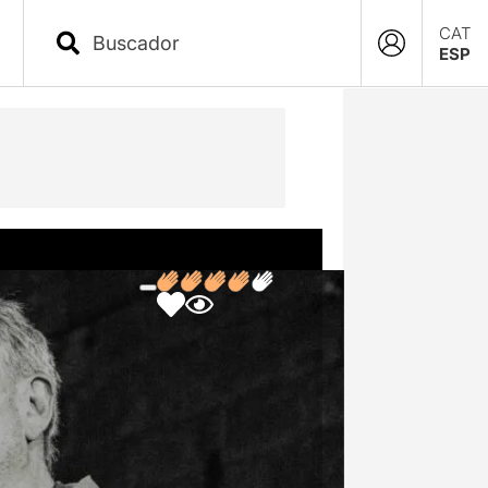
CAT
ESP