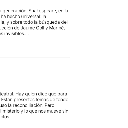
 generación. Shakespeare, en la
ha hecho universal: la
icia, y sobre todo la búsqueda del
ducción de Jaume Coll y Mariné,
s invisibles.
compañía. La Perla 29 ha
ado, donde la proximidad y la
efectos digitales ni
e parece surgida de las propias
e el público entre en un clima de
Tempestat.
s
 y oscila entre la aventura
 la dimensión mítica de la obra
alibán no son simples figuras
speranzas que el elenco logra
 teatral. Hay quien dice que para
d. Están presentes temas de fondo
oler como Próspero. Su presencia
luso la reconciliación. Pero
dulación de la voz da sentido a
l misterio y lo que nos mueve sin
óspero transmite sabiduría y
olos.
a obra. A su lado, Clara de Ramon
 y efectista interpretada por