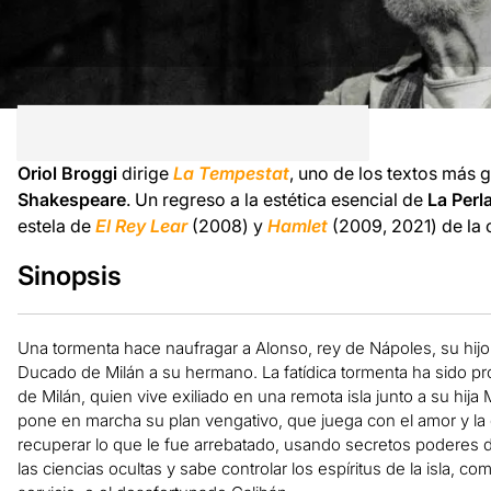
Oriol Broggi
dirige
La Tempestat
, uno de los textos más
Shakespeare
. Un regreso a la estética esencial de
La Perl
estela de
El Rey Lear
(2008) y
Hamlet
(2009, 2021) de la
Sinopsis
Una tormenta hace naufragar a Alonso, rey de Nápoles, su hij
Ducado de Milán a su hermano. La fatídica tormenta ha sido p
de Milán, quien vive exiliado en una remota isla junto a su hij
pone en marcha su plan vengativo, que juega con el amor y la
recuperar lo que le fue arrebatado, usando secretos poderes 
las ciencias ocultas y sabe controlar los espíritus de la isla, co