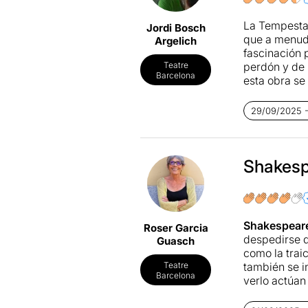
La Tempestat
Jordi Bosch
que a menudo
Argelich
fascinación p
perdón y de 
Teatre
Barcelona
esta obra se
El montaje qu
convertido a
29/09/2025 - 
sencillez ma
escenografía
sombras y, s
misterio y d
Shakesp
El texto de 
marinera y l
sin perder a
simbólicas: 
Shakespear
Roser Garcia
transmitir.
despedirse d
Guasch
Uno de los g
como la traic
escénica tie
también se i
Teatre
un personaje
Barcelona
verlo actúan
cansancio, od
aporta fresc
Este efecto 