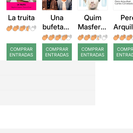
La truita
Una
Quim
Per
bufetada
Masferre
Arqui
a temps
r: Temps
: Cor
romp
COMPRAR
COMPRAR
COMPRAR
COMP
ENTRADAS
ENTRADAS
ENTRADAS
ENTRA