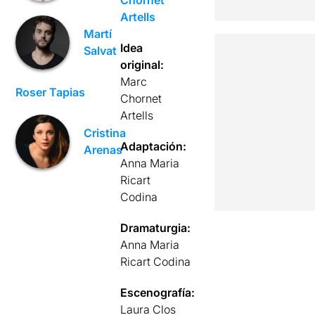
Artells
Martí
Idea
Salvat
original:
Marc
Roser Tapias
Chornet
Artells
Cristina
Adaptación:
Arenas
Anna Maria
Ricart
Codina
Dramaturgia:
Anna Maria
Ricart Codina
Escenografía:
Laura Clos