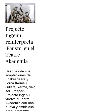
videojuegos e
hiperconectividad.
Projecte Ingenu
no ha
abandonado ni un ápice el
Projecte
mito de Fausto de Goethe
:
venderse el alma a cambio
Ingenu
del placer, de tener, sin
reinterpreta
esfuerzo, lo que deseamos
'Fausto' en el
aquí y ahora. El infierno es el
mundo virtual, donde
Teatre
pasamos horas y horas,
Akadèmia
donde el “chute” de un
nuevo follower todo lo
Después de sus
justifica. Ahora, que ya poco
adaptaciones de
creemos en el alma,
Shakespeare y
vendemos nuestra
Lorca (Romeu i
privacidad en cualquier app
Julieta, Yerma, Vaig
ser Pròsper),
o red, donde nos exponemos
Projecto Ingenu
y pasamos a ser mercancía.
vuelve al Teatre
Akadèmia con una
Una puesta en escena fría,
nueva y ambiciosa
propuesta: una