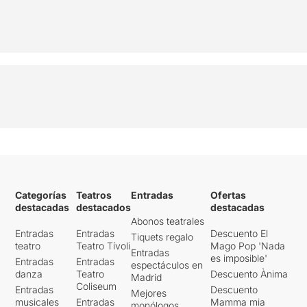
Categorías
Teatros
Entradas
Ofertas
destacadas
destacados
destacadas
Abonos teatrales
Entradas
Entradas
Descuento El
Tiquets regalo
teatro
Teatro Tívoli
Mago Pop 'Nada
Entradas
es imposible'
Entradas
Entradas
espectáculos en
danza
Teatro
Descuento Ànima
Madrid
Coliseum
Entradas
Descuento
Mejores
musicales
Entradas
Mamma mia
monólogos