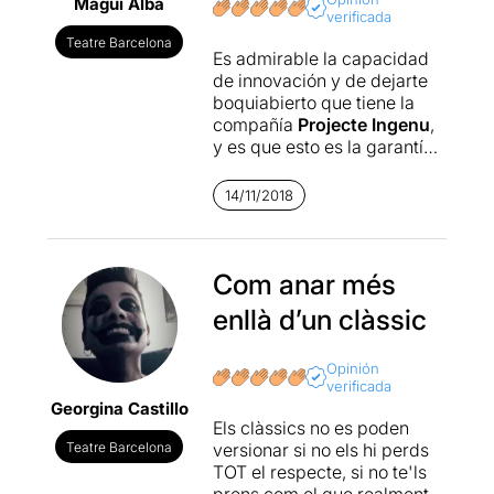
Magui Alba
verificada
Teatre Barcelona
Es admirable la capacidad
de innovación y de dejarte
boquiabierto que tiene la
compañía
Projecte Ingenu
,
y es que esto es la garantía
de sus montajes.
14/11/2018
Como ya hicieron con
Yerma
, dotando de más
belleza, si cabe, a este texto,
que recuerdo con mucha
Com anar més
fascinación, ahora a
enllà d’un clàssic
inFAUST
encontramos un
nivel de experimentación
llevado al límite donde lo
Opinión
verificada
que rompe la cuarta pared
Georgina Castillo
no son las intervenciones de
Els clàssics no es poden
los actores, sino la misma
Teatre Barcelona
versionar si no els hi perds
puesta en escena. La
TOT el respecte, si no te'ls
ambientación te coge, te
prens com el que realment