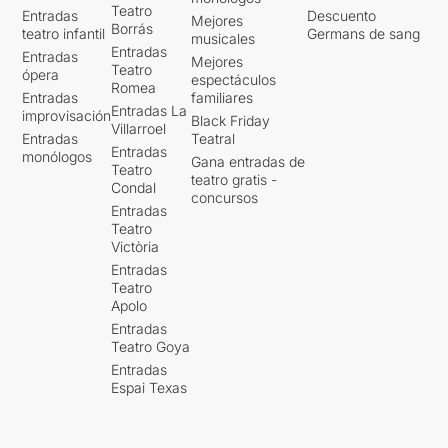
Teatro
Entradas
Descuento
Mejores
Borrás
teatro infantil
Germans de sang
musicales
Entradas
Entradas
Mejores
Teatro
ópera
espectáculos
Romea
Entradas
familiares
Entradas La
improvisación
Black Friday
Villarroel
Entradas
Teatral
Entradas
monólogos
Gana entradas de
Teatro
teatro gratis -
Condal
concursos
Entradas
Teatro
Victòria
Entradas
Teatro
Apolo
Entradas
Teatro Goya
Entradas
Espai Texas