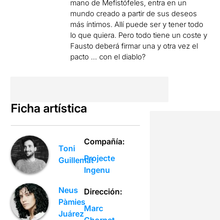
mano de Mefistófeles, entra en un
mundo creado a partir de sus deseos
más íntimos. Allí puede ser y tener todo
lo que quiera. Pero todo tiene un coste y
Fausto deberá firmar una y otra vez el
pacto … con el diablo?
Ficha artística
Compañía:
Toni
Projecte
Guillemat
Ingenu
Neus
Dirección:
Pàmies
Marc
Juárez
Chornet