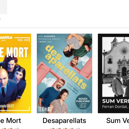
s
e Mort
Desaparellats
Sum V