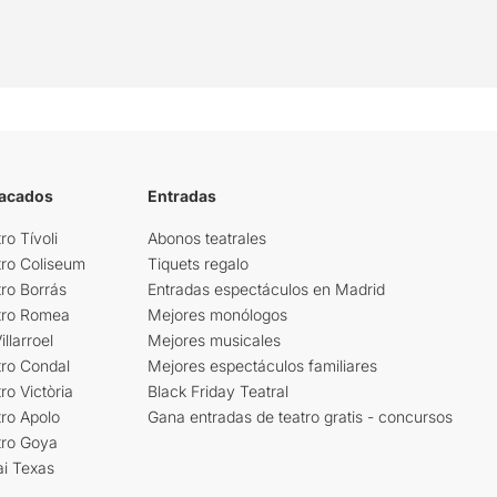
tacados
Entradas
ro Tívoli
Abonos teatrales
tro Coliseum
Tiquets regalo
ro Borrás
Entradas espectáculos en Madrid
tro Romea
Mejores monólogos
llarroel
Mejores musicales
tro Condal
Mejores espectáculos familiares
ro Victòria
Black Friday Teatral
ro Apolo
Gana entradas de teatro gratis - concursos
tro Goya
ai Texas