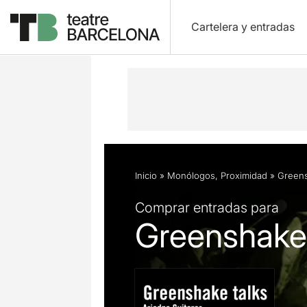
Cartelera y entradas
Descripción
Ficha artística
Opini
Inicio
»
Monólogos
,
Proximidad
»
Greens
Comprar entradas para
Greenshake 