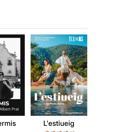
ermis
L'estiueig