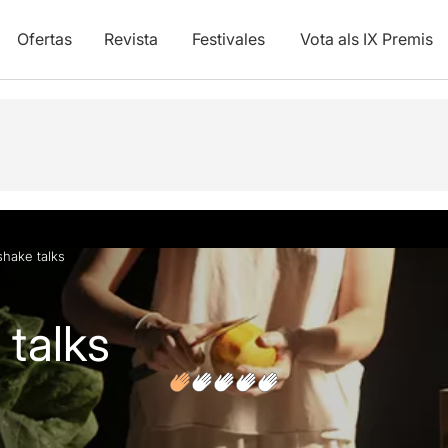
Ofertas
Revista
Festivales
Vota als IX Premis
ones
hake talks
talks