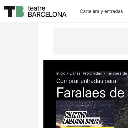
Cartelera y entradas
Descripción
Ficha artística
Fotos 
Inicio
»
Danza
,
Proximidad
»
Faralaes de
Comprar entradas para
Faralaes de