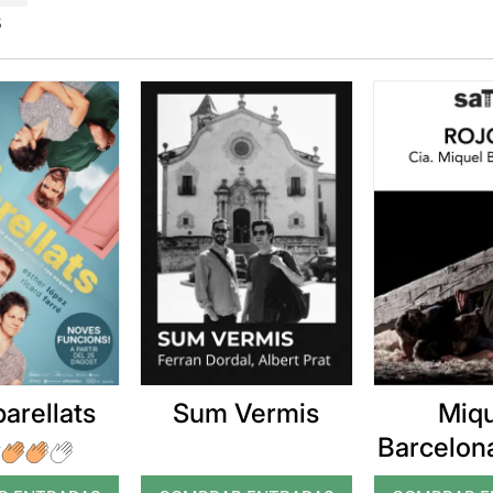
s
arellats
Sum Vermis
Miq
Barcelona