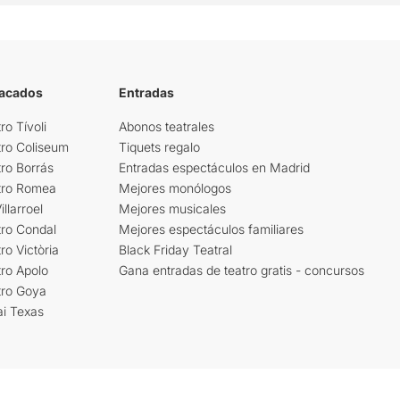
tacados
Entradas
ro Tívoli
Abonos teatrales
tro Coliseum
Tiquets regalo
ro Borrás
Entradas espectáculos en Madrid
tro Romea
Mejores monólogos
llarroel
Mejores musicales
tro Condal
Mejores espectáculos familiares
ro Victòria
Black Friday Teatral
ro Apolo
Gana entradas de teatro gratis - concursos
tro Goya
ai Texas