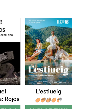
uel
L'estiueig
: Rojos