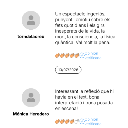
Un espectacle ingeniós,
punyent i emotiu sobre els
fets quotidians i els girs
inesperats de la vida, la
torndelacreu
mort, la consciència, la física
quàntica. Val molt la pena.
Opinión
verificada
10/07/2026
Interessant la reflexió que hi
havia en el text, bona
interpretació i bona posada
en escena!
Mónica Heredero
Opinión
verificada