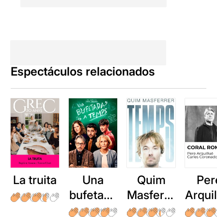
Espectáculos relacionados
La truita
Una
Quim
Per
bufetada
Masferre
Arqui
a temps
r: Temps
: Cor