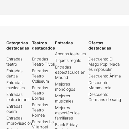
Categorías
Teatros
Entradas
Ofertas
destacadas
destacados
destacadas
Abonos teatrales
Entradas
Entradas
Descuento El
Tiquets regalo
teatro
Teatro Tívoli
Mago Pop 'Nada
Entradas
es imposible'
Entradas
Entradas
espectáculos en
danza
Teatro
Descuento Ànima
Madrid
Coliseum
Entradas
Descuento
Mejores
musicales
Entradas
Mamma mia
monólogos
Teatro
Entradas
Descuento
Mejores
Borrás
teatro infantil
Germans de sang
musicales
Entradas
Entradas
Mejores
Teatro
ópera
espectáculos
Romea
Entradas
familiares
Entradas La
improvisación
Black Friday
Villarroel