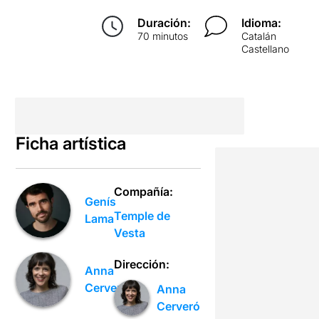
Duración:
Idioma:
70 minutos
Catalán
Castellano
Ficha artística
Compañía:
Genís
Temple de
Lama
Vesta
Dirección:
Anna
Cerveró
Anna
Cerveró