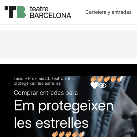
Cartelera y entradas
Descripción
Ficha artística
Fotos y vídeos
O
Inicio
»
Proximidad
,
Teatro
»
Em
protegeixen les estrelles
Comprar entradas para
Em protegeixen
les estrelles