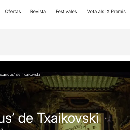
Ofertas
Revista
Festivales
Vota als IX Premis
ica
Info práctica
encanous’ de Txaikovski
us’ de Txaikovski
na