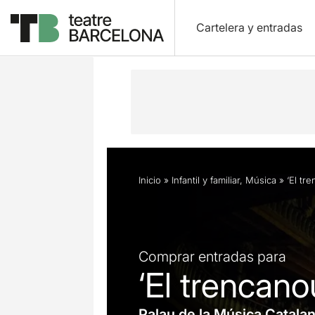
Cartelera y entradas
Descripción
Horarios
Ficha artíst
Inicio
»
Infantil y familiar
,
Música
»
‘El tr
Comprar entradas para
‘El trencano
Palau de la Música Catala