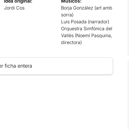
Idea original:
Músicos:
Jordi Cos
Borja González (art amb
sorra)
Luis Posada (narrador)
Orquestra Simfònica del
Vallès (Noemí Pasquina,
directora)
r ficha entera