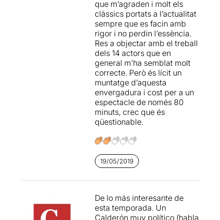
que m’agraden i molt els
Per poder veure la ressenya
clàssics portats a l’actualitat
original, només cal clicar en
sempre que es facin amb
aquest
ENLLAÇ
rigor i no perdin l’essència.
Res a objectar amb el treball
dels 14 actors que en
general m’ha semblat molt
correcte. Però és lícit un
muntatge d’aquesta
envergadura i cost per a un
espectacle de només 80
minuts, crec que és
qüestionable.
19/05/2019
De lo más interesante de
esta temporada. Un
Calderón muy político (habla