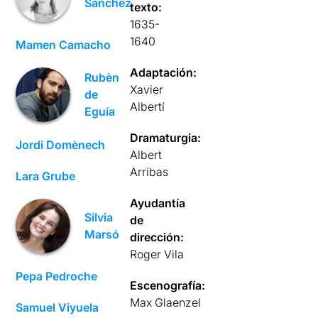
Sánchez
texto:
1635-
1640
Mamen Camacho
Adaptación:
Rubèn
Xavier
de
Albertí
Eguía
Dramaturgia:
Jordi Domènech
Albert
Arribas
Lara Grube
Ayudantía
Silvia
de
Marsó
dirección:
Roger Vila
Pepa Pedroche
Escenografía:
Max Glaenzel
Samuel Viyuela