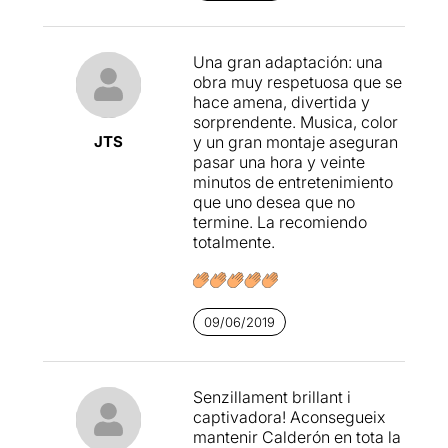
Genio (excel·lent
interpretació d'
Alejandro
Bordanove
), en tant que la
Una gran adaptación: una
Malícia (
Mont Plans
)
obra muy respetuosa que se
acompanya el fill Mal Genio
hace amena, divertida y
(
David Soto
). La Culpa
sorprendente. Musica, color
(
Silvia Marsó
), com a
JTS
y un gran montaje aseguran
testimoni privilegiat de la
pasar una hora y veinte
vida de tots, els intenta
minutos de entretenimiento
embolicar.
que uno desea que no
termine. La recomiendo
Al carrusel del mercat s'hi
totalmente.
pot comprar de tot com
anuncia el Món
(Jorge Merino
). Entre els
venedors, figures com la
09/06/2019
Supèrbia (
Cristina Arias
), la
Humilitat/Penitència
(
Elvira Cuadrupani
),
l'Heretgia (el contratenor
Senzillament brillant i
Jordi Domènech
), la Fe
captivadora! Aconsegueix
(
Ruben de Eguia
), la
mantenir Calderón en tota la
Lascívia (... absolutament