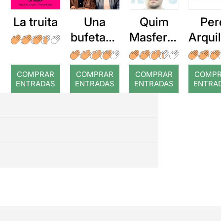
La truita
Una
Quim
Per
bufetada
Masferre
Arqui
a temps
r: Temps
: Cor
romp
COMPRAR
COMPRAR
COMPRAR
COMP
ENTRADAS
ENTRADAS
ENTRADAS
ENTRA