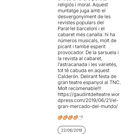
relevantes en esta
format per 14 actors de
religiós i moral. Aquest
adaptación de un texto de
trajectòries molt diferents.
muntatge juga amb el
hace siglos que nos ha
desvergonyiment de les
permitido disfrutar y
Un pare
revistes populars del
mucho
de un auto
de família (
Jorge Merino
)
Paral·lel barceloní i el
Sacramental sin que sea
dubta de quin dels seus dos
cabaret més canalla: hi ha
algo anticuado o rancio y sin
fills ha de ser l'hereu del seu
números musicals, molt de
ser adaptación
patrimoni. La Fama
picant i també esperit
modernísima, de las que no
(
Lara Grube
) fa una crida
provocador. De la sarsuela i
se entienden o diluyen la
perquè tothom vagi al gran
la revista al cabaret,
original.
Enhorabuena, el
mercat del món. El pare
l’astracanada i les varietés,
reto era mayúsculo
.
concedeix un talent a cada
tot té cabuda en aquest
fill per comprar el que vulgui
Calderón. Delirant festa de
i el que compri l'haurà
gran teatre espanyol al TNC.
d'utilitzar per ser feliç i, a
Molt recomenable!!!
banda de l'herència,
https://gaudintdelteatre.wor
aconseguirà la mà de la
dpress.com/2019/06/21/el-
Gràcia (
Aina Sánchez
).
gran-mercado-del-mundo/
La Innocència (el magnífic
tenor
Antoni Comas
)
acompanya el fill Buen
22/06/2019