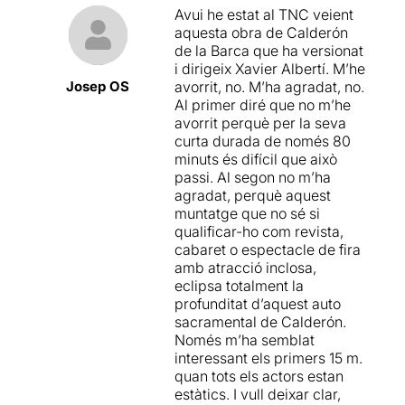
hem gaudit d'un espectacle
Avui he estat al TNC veient
excel·lent
, original i divertit,
aquesta obra de Calderón
amb un magnífic treball
de la Barca que ha versionat
grupal.
Una aposta molt
i dirigeix Xavier Albertí. M’he
arriscada
que ens ha
Josep OS
avorrit, no. M’ha agradat, no.
permès si no conèixer en
Al primer diré que no m’he
profunditat, si almenys
avorrit perquè per la seva
apropar-nos des d'una
curta durada de només 80
perspectiva actual
, al que
minuts és difícil que això
representava per aquella
passi. Al segon no m’ha
època aquest tipus
agradat, perquè aquest
d'espectacle.
muntatge que no sé si
qualificar-ho com revista,
Una proposta que de ben
cabaret o espectacle de fira
segur serà considerat
amb atracció inclosa,
excessiu per alguns,
eclipsa totalment la
irreverent amb el gènere per
profunditat d’aquest auto
altres, però que
a nosaltres
sacramental de Calderón.
ens ha convençut
Només m’ha semblat
plenament
, ens ho hem
interessant els primers 15 m.
passat molt i molt bé i que
quan tots els actors estan
per tant recomanem, si o sí.
estàtics. I vull deixar clar,