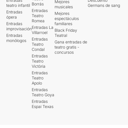
Entradas
Descuento
Mejores
Borrás
teatro infantil
Germans de sang
musicales
Entradas
Entradas
Mejores
Teatro
ópera
espectáculos
Romea
Entradas
familiares
Entradas La
improvisación
Black Friday
Villarroel
Entradas
Teatral
Entradas
monólogos
Gana entradas de
Teatro
teatro gratis -
Condal
concursos
Entradas
Teatro
Victòria
Entradas
Teatro
Apolo
Entradas
Teatro Goya
Entradas
Espai Texas