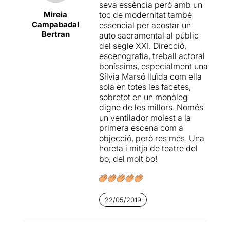
seva essència però amb un
fascinats per l'actuació
Mireia
toc de modernitat també
de
Roberto G. Alonso
),
Campabadal
essencial per acostar un
la Gula (magnífic
Oriol
Bertran
auto sacramental al públic
Genís
).
del segle XXI. Direcció,
escenografia, treball actoral
Espectacular l'escenografia
boníssims, especialment una
de
Max Glaenzel
que
Sílvia Marsó lluïda com ella
acompanya perfectament
sola en totes les facetes,
l'exquisida coreografia del
sobretot en un monòleg
moviment de
Roberto G.
digne de les millors. Només
Alonso
i la música que
un ventilador molest a la
inclou cançons de revista,
primera escena com a
Monteverdi o Bach per
objecció, però res més. Una
acabar amb Domenico
horeta i mitja de teatre del
Modugno i la seva coneguda
bo, del molt bo!
cançó, “Il mondo”. Val a dir
que
els números musicals
són, per nosaltres, un dels
punts forts de la posada en
22/05/2019
escena
.
Sense cap mena de dubte