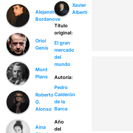
Xavier
Alejandro
Albertí
Bordanove
Título
original:
Oriol
El gran
Genís
mercado
del
mundo
Mont
Plans
Autoría:
Pedro
Calderón
Roberto
de la
G.
Barca
Alonso
Año
Aina
del