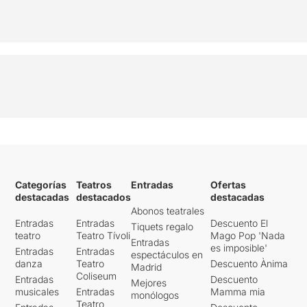
Categorías
Teatros
Entradas
Ofertas
destacadas
destacados
destacadas
Abonos teatrales
Entradas
Entradas
Descuento El
Tiquets regalo
teatro
Teatro Tívoli
Mago Pop 'Nada
Entradas
es imposible'
Entradas
Entradas
espectáculos en
danza
Teatro
Descuento Ànima
Madrid
Coliseum
Entradas
Descuento
Mejores
musicales
Entradas
Mamma mia
monólogos
Teatro