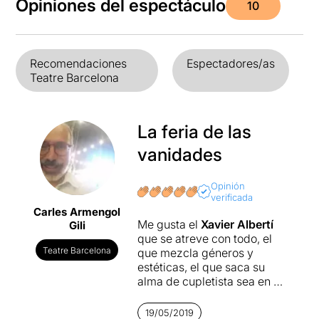
Opiniones del espectáculo
10
Recomendaciones
Espectadores/as
Teatre Barcelona
La feria de las
vanidades
Opinión
verificada
Carles Armengol
Me gusta el
Xavier Albertí
Gili
que se atreve con todo, el
Teatre Barcelona
que mezcla géneros y
estéticas, el que saca su
alma de cupletista sea en el
texto que sea, el que prueba
y arriesga. En definitiva, el
19/05/2019