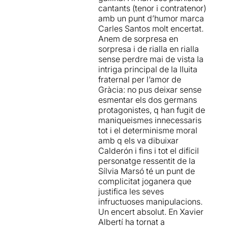
les tragèdies gregues, l'auto
cantants (tenor i contratenor)
comprarán? Quien mejor uso
sacramental és
amb un punt d’humor marca
dé al dinero, será heredero y
teatre polític per a la
Carles Santos molt encertat.
se casará con la Gracia (que
multitud urbana
.
Anem de sorpresa en
no tiene nada que decir,
sorpresa i de rialla en rialla
ejem…).
Els
personatges al·legòrics
sense perdre mai de vista la
Obra coral
-un poco menos
que protagonitzen
EL GRAN
intriga principal de la lluita
que en el texto original, con
MERCADO DEL MUNDO
fraternal per l’amor de
demasiado peso a la lujuria
continuen poblant les
Gràcia: no pus deixar sense
del impecable Roberto G.
nostres realitats, en un món,
esmentar els dos germans
Alonso (
A mí no me escribio
que cada cop, és un mercat
protagonistes, q han fugit de
Tennessee Williams
) – que
més gran.
maniqueismes innecessaris
nos permite reencontrarnos
tot i el determinisme moral
con Silvia Marsó (
24 hores
Abans de continuar amb la
amb q els va dibuixar
en la vida d’una dona
), una
nostra ressenya,
hem de
Calderón i fins i tot el difícil
Culpa muy expresiva y con,
reconèixer que se'ns ha fet
personatge ressentit de la
en general, cuidada dicción.
una mica complicat
Sílvia Marsó té un punt de
Lo menos mejor: las partes
entendre que o qui
complicitat joganera que
musicales, que diría que
representava cada un dels
justifica les seves
pretenden romper la
personatges
, afegint a més
infructuoses manipulacions.
seriedad y profundidad del
la complexitat del text en
Un encert absolut. En Xavier
texto, aligerando con toques
vers i en llenguatge del
Albertí ha tornat a
de revista que acaban