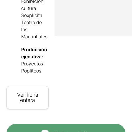
Exhibición
cultura
Sexplícita
Teatro de
los
Manantiales
Producción
ejecutiva:
Proyectos
Poplíteos
Ver ficha
entera