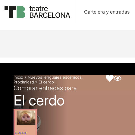
Cartelera y entradas
Descripción
Ficha artística
Inicio
»
Nuevos lenguajes escénicos
,
Proximidad
»
El cerdo
Comprar entradas para
El cerdo