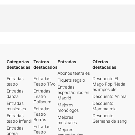
Categorías
Teatros
Entradas
Ofertas
destacadas
destacados
destacadas
Abonos teatrales
Entradas
Entradas
Descuento El
Tiquets regalo
teatro
Teatro Tívoli
Mago Pop 'Nada
Entradas
es imposible'
Entradas
Entradas
espectáculos en
danza
Teatro
Descuento Ànima
Madrid
Coliseum
Entradas
Descuento
Mejores
musicales
Entradas
Mamma mia
monólogos
Teatro
Entradas
Descuento
Mejores
Borrás
teatro infantil
Germans de sang
musicales
Entradas
Entradas
Mejores
Teatro
ópera
espectáculos