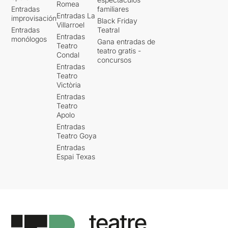
Romea
Entradas
familiares
Entradas La
improvisación
Black Friday
Villarroel
Entradas
Teatral
Entradas
monólogos
Gana entradas de
Teatro
teatro gratis -
Condal
concursos
Entradas
Teatro
Victòria
Entradas
Teatro
Apolo
Entradas
Teatro Goya
Entradas
Espai Texas