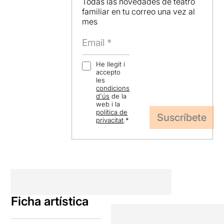
Todas las novedades de teatro
familiar en tu correo una vez al
mes
He llegit i
accepto
les
condicions
d'ús
de la
web i la
política de
privacitat
.
*
Ficha artística