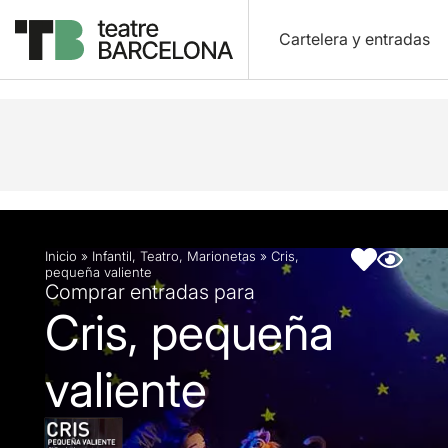
Cartelera y entradas
Descripción
Ficha artística
Fotos y vídeos
Inicio
»
Infantil
,
Teatro
,
Marionetas
»
Cris,
pequeña valiente
Comprar entradas para
Cris, pequeña
valiente