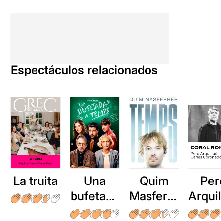
Espectáculos relacionados
La truita
Una
Quim
Per
bufetada
Masferre
Arqui
a temps
r: Temps
: Cor