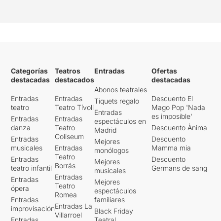
Categorías
Teatros
Entradas
Ofertas
destacadas
destacados
destacadas
Abonos teatrales
Entradas
Entradas
Descuento El
Tiquets regalo
teatro
Teatro Tívoli
Mago Pop 'Nada
Entradas
es imposible'
Entradas
Entradas
espectáculos en
danza
Teatro
Descuento Ànima
Madrid
Coliseum
Entradas
Descuento
Mejores
musicales
Entradas
Mamma mia
monólogos
Teatro
Entradas
Descuento
Mejores
Borrás
teatro infantil
Germans de sang
musicales
Entradas
Entradas
Mejores
Teatro
ópera
espectáculos
Romea
Entradas
familiares
Entradas La
improvisación
Black Friday
Villarroel
Entradas
Teatral