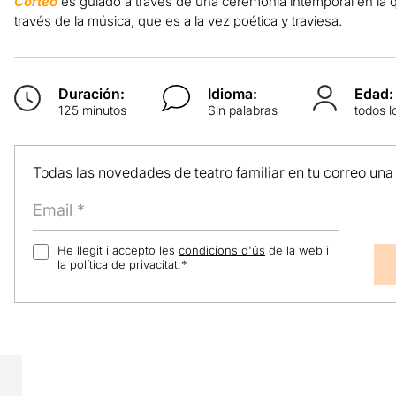
Corteo
es guiado a través de una ceremonia intemporal en la qu
través de la música, que es a la vez poética y traviesa.
Duración:
Idioma:
Edad:
125 minutos
Sin palabras
todos l
Todas las novedades de teatro familiar en tu correo una
He llegit i accepto les
condicions d'ús
de la web i
la
política de privacitat
.
*