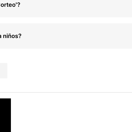
Corteo'?
a niños?