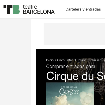
Cartelera y entradas
Descripción
Ficha artística
Fotos 
Inicio
»
Circo
,
Infantil
,
Infantil y familiar
,
J
Comprar entradas para
Cirque du So