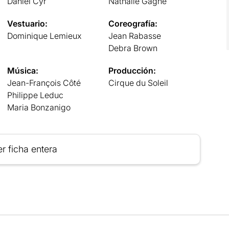
Daniel Cyr
Nathalie Gagné
Vestuario:
Coreografía:
Dominique Lemieux
Jean Rabasse
Debra Brown
Música:
Producción:
Jean-François Côté
Cirque du Soleil
Philippe Leduc
Maria Bonzanigo
r ficha entera