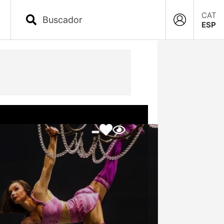
CAT
ESP