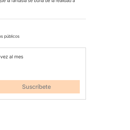
e la fantasía se burla de la realidad a
os públicos
 vez al mes