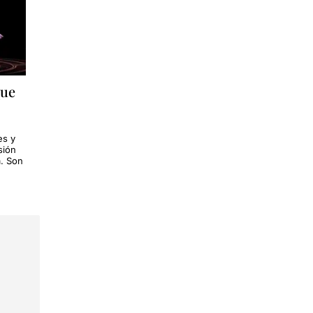
que
es y
sión
a. Son