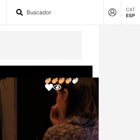
CAT
ESP