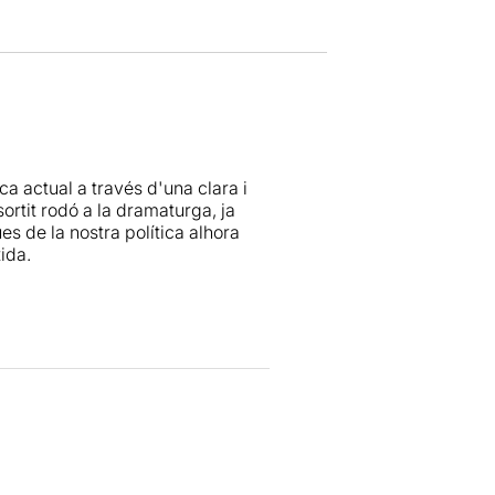
ca actual a través d'una clara i
ortit rodó a la dramaturga, ja
s de la nostra política alhora
ida.
d'actors, oferint-nos a més una
 fet, aquesta visió confereix a
cena, però amb l'interés de saber
és el cas dels actors que
sta, fent riure a l'espectador a
ltar més artificials.
consell del públic, segurament,
 que arriba a diferents tipus de