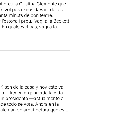
tat creu la Cristina Clemente que
és vol posar-nos davant de les
anta minuts de bon teatre.
ar l’estona i prou. Vagi a la Beckett
En qualsevol cas, vagi a la
r) son de la casa y hoy esto ya
no— tienen organizada la vida
y un presidente —actualmente el
e todo se vota. Ahora en la
e alemán de arquitectura que está
es muy divertida y al final hay
te. En Barcelona la harán en la