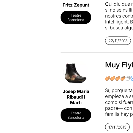
públics i que
Qui diu que n
Fritz Zepunt
si no se’ns 
nostres cont
Teatre
Barcelona
Intel·ligent. 
si busca alg
Beckett. Si n
22/11/2013
Muy Fly
Sí, porque t
Josep Maria
empieza a se
Ribaudí i
como si fuer
Martí
padre— con u
Teatre
familia hay 
Barcelona
haciendo un 
una pirueta 
17/11/2013
Beckett. Id, 