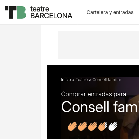
Cartelera y entradas
Descripción
Ficha artística
Fotos 
Inicio
»
Teatro
»
Consell familiar
Comprar entradas para
Consell fami