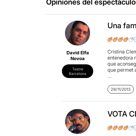
Opiniones del espectáculo
Una fam
Cristina Clem
David Elfa
entenedora me
Novoa
que aconsegu
que permet a 
Teatre
Barcelona
D'altra band
visió a dues
29/11/2013
l'espectador
el que succee
representen 
partir de la 
VOTA 
Així doncs, e
aquesta guan