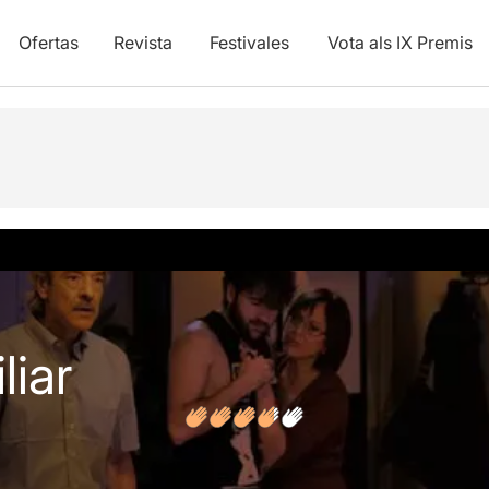
Ofertas
Revista
Festivales
Vota als IX Premis
y vídeos
Opiniones
liar