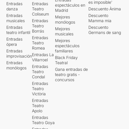
es imposible'
Entradas
Entradas
espectáculos en
danza
Teatro
Descuento Ànima
Madrid
Coliseum
Entradas
Descuento
Mejores
musicales
Entradas
Mamma mia
monólogos
Teatro
Entradas
Descuento
Mejores
Borrás
teatro infantil
Germans de sang
musicales
Entradas
Entradas
Mejores
Teatro
ópera
espectáculos
Romea
Entradas
familiares
Entradas La
improvisación
Black Friday
Villarroel
Entradas
Teatral
Entradas
monólogos
Gana entradas de
Teatro
teatro gratis -
Condal
concursos
Entradas
Teatro
Victòria
Entradas
Teatro
Apolo
Entradas
Teatro Goya