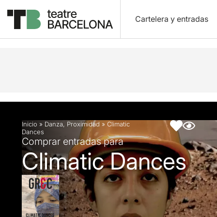
Cartelera y entradas
Descripción
Ficha artística
Fotos y vídeos
Inicio
»
Danza
,
Proximidad
»
Climatic
Dances
Comprar entradas para
Climatic Dances