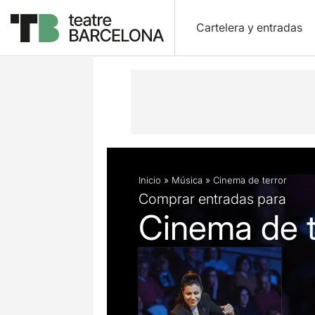
Cartelera y entradas
Descripción
Ficha artística
Inicio
»
Música
»
Cinema de terror
Comprar entradas para
Cinema de t