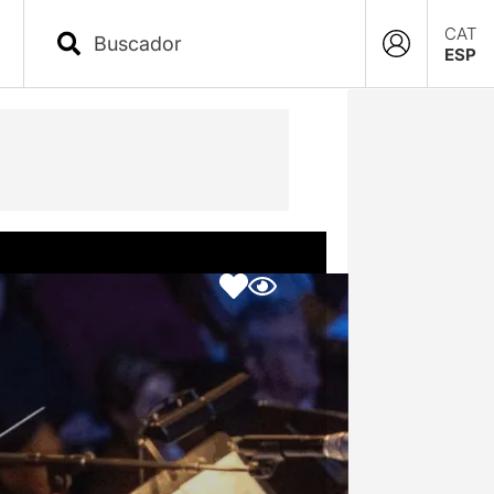
CAT
ESP