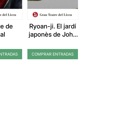
te de
Ryoan-ji. El jardí
al
japonès de John
Cage i Frederic
Amat
NTRADAS
COMPRAR ENTRADAS