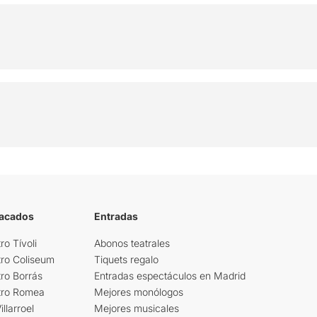
tacados
Entradas
ro Tívoli
Abonos teatrales
tro Coliseum
Tiquets regalo
ro Borrás
Entradas espectáculos en Madrid
tro Romea
Mejores monólogos
llarroel
Mejores musicales