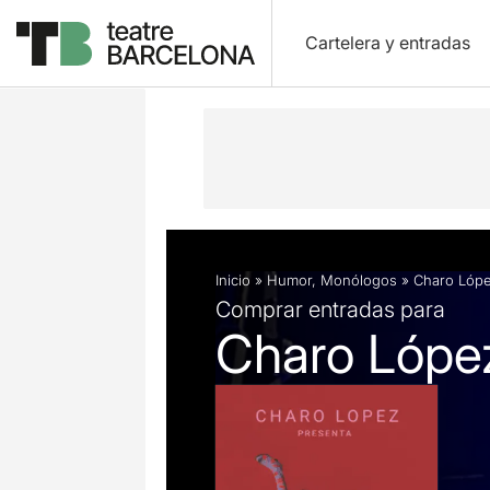
Cartelera y entradas
Descripción
Ficha artística
Fotos 
Inicio
»
Humor
,
Monólogos
»
Charo Lópe
Comprar entradas para
Charo Lópe