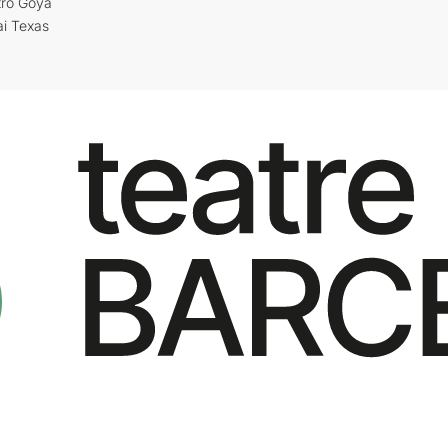
tro Goya
ai Texas