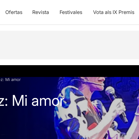
Ofertas
Revista
Festivales
Vota als IX Premis
y vídeos
z: Mi amor
z: Mi amor