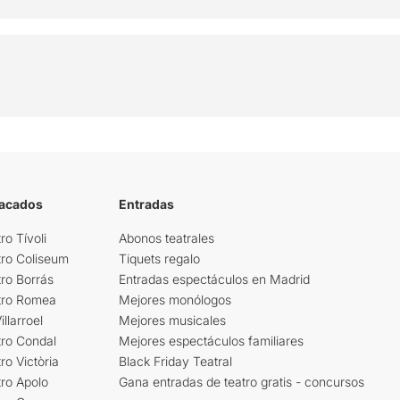
tacados
Entradas
ro Tívoli
Abonos teatrales
tro Coliseum
Tiquets regalo
ro Borrás
Entradas espectáculos en Madrid
tro Romea
Mejores monólogos
llarroel
Mejores musicales
tro Condal
Mejores espectáculos familiares
ro Victòria
Black Friday Teatral
ro Apolo
Gana entradas de teatro gratis - concursos