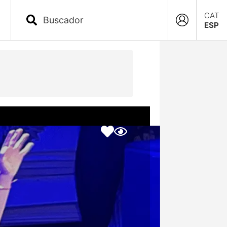
CAT
ESP