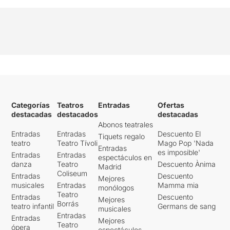
petit truc de màgia gestual
(molt bo).
Categorías
Teatros
Entradas
Ofertas
destacadas
destacados
destacadas
Abonos teatrales
Entradas
Entradas
Descuento El
Tiquets regalo
teatro
Teatro Tívoli
Mago Pop 'Nada
Entradas
es imposible'
Entradas
Entradas
espectáculos en
danza
Teatro
Descuento Ànima
Madrid
Coliseum
Entradas
Descuento
Mejores
musicales
Entradas
Mamma mia
monólogos
Teatro
Entradas
Descuento
Mejores
Borrás
teatro infantil
Germans de sang
musicales
Entradas
Entradas
Mejores
Teatro
ópera
espectáculos