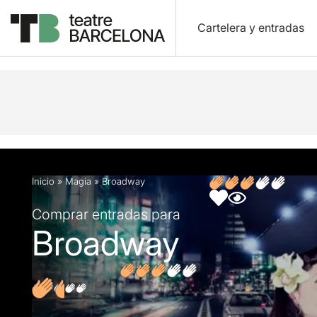
Cartelera y entradas
Descripción
Ficha artística
Opiniones
Inicio
»
Magia
»
Broadway
Comprar entradas para
Broadway