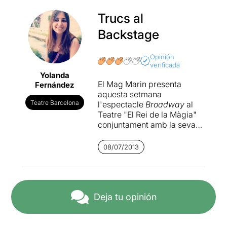
Trucs al
Backstage
Opinión
verificada
Yolanda
El Mag Marin presenta
Fernández
aquesta setmana
Teatre Barcelona
l'espectacle
Broadway
al
Teatre "El Rei de la Màgia"
conjuntament amb la seva
germana. La funció arrenca
a ritme de Michael Bublé
08/07/2013
amb un truc de màgia a
primer cop d'ull senzill, a
tres metres de l'escenari,
però a la vegada molt
impactant. L'obra
Deja tu opinión
s'ensenya al revés, és a dir,
primer veus el número final i
desprès vas descobrint tota