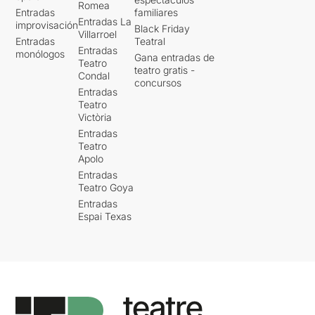
Romea
Entradas
familiares
Entradas La
improvisación
Black Friday
Villarroel
Entradas
Teatral
Entradas
monólogos
Gana entradas de
Teatro
teatro gratis -
Condal
concursos
Entradas
Teatro
Victòria
Entradas
Teatro
Apolo
Entradas
Teatro Goya
Entradas
Espai Texas