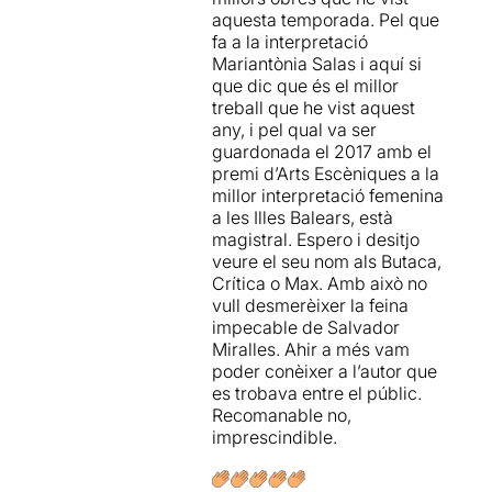
aquesta temporada. Pel que
IMPRESCINDIBLE !!!
fa a la interpretació
Mariantònia Salas i aquí si
que dic que és el millor
treball que he vist aquest
any, i pel qual va ser
guardonada el 2017 amb el
premi d’Arts Escèniques a la
millor interpretació femenina
a les Illes Balears, està
magistral. Espero i desitjo
veure el seu nom als Butaca,
Crítica o Max. Amb això no
vull desmerèixer la feina
impecable de Salvador
Miralles. Ahir a més vam
poder conèixer a l’autor que
es trobava entre el públic.
Recomanable no,
imprescindible.