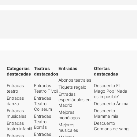
Categorías
Teatros
Entradas
Ofertas
destacadas
destacados
destacadas
Abonos teatrales
Entradas
Entradas
Descuento El
Tiquets regalo
teatro
Teatro Tívoli
Mago Pop 'Nada
Entradas
es imposible'
Entradas
Entradas
espectáculos en
danza
Teatro
Descuento Ànima
Madrid
Coliseum
Entradas
Descuento
Mejores
musicales
Entradas
Mamma mia
monólogos
Teatro
Entradas
Descuento
Mejores
Borrás
teatro infantil
Germans de sang
musicales
Entradas
Entradas