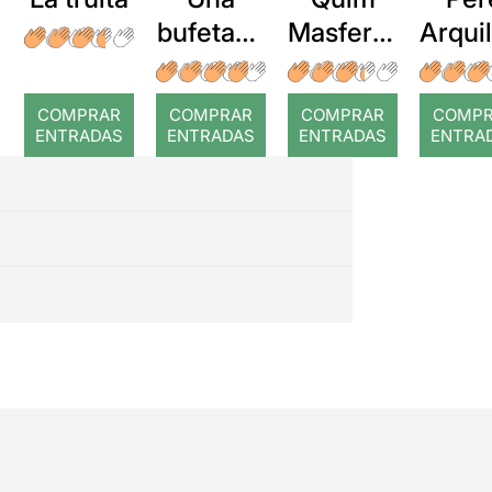
bufetada
Masferre
Arqui
a temps
r: Temps
: Cor
romp
COMPRAR
COMPRAR
COMPRAR
COMP
ENTRADAS
ENTRADAS
ENTRADAS
ENTRA