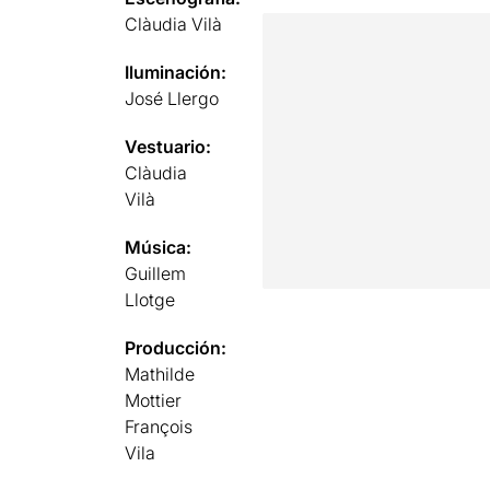
Clàudia Vilà
Iluminación:
José Llergo
Vestuario:
Clàudia
Vilà
Música:
Guillem
Llotge
Producción:
Mathilde
Mottier
François
Vila