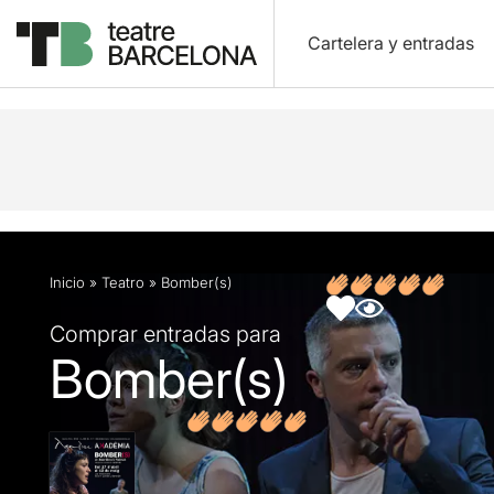
Cartelera y entradas
Descripción
Ficha artística
Fotos y vídeos
O
Inicio
»
Teatro
»
Bomber(s)
Comprar entradas para
Bomber(s)