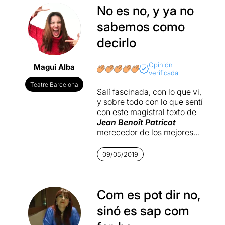
No es no, y ya no
sabemos como
decirlo
Opinión
Magui Alba
verificada
Teatre Barcelona
Salí fascinada, con lo que vi,
y sobre todo con lo que sentí
con este magistral texto de
Jean Benoît Patricot
merecedor de los mejores
premios.
09/05/2019
El teatro de sala pequeña
siempre promete, permite
crear una magia y conexión
especial con el público,
Com es pot dir no,
pero, si además trata un
sinó es sap com
tema que, por suerte, ya
acostumbramos a ver a