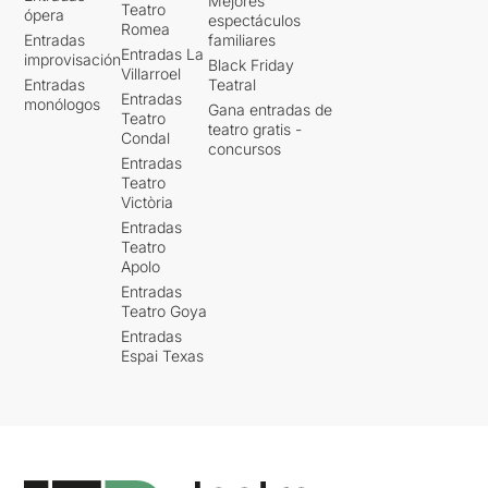
Mejores
Teatro
ópera
espectáculos
Romea
Entradas
familiares
Entradas La
improvisación
Black Friday
Villarroel
Entradas
Teatral
Entradas
monólogos
Gana entradas de
Teatro
teatro gratis -
Condal
concursos
Entradas
Teatro
Victòria
Entradas
Teatro
Apolo
Entradas
Teatro Goya
Entradas
Espai Texas