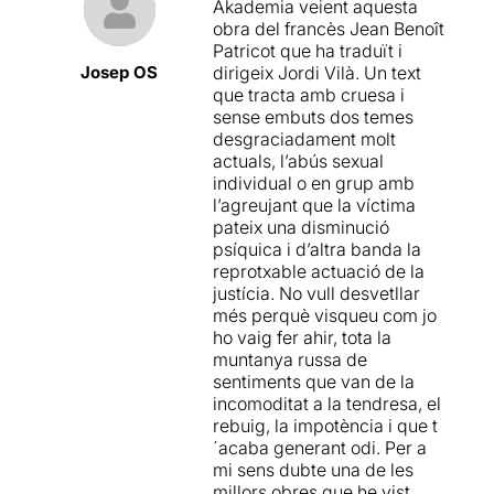
Akademia veient aquesta
T(h)eatre en Français
al
obra del francès Jean Benoît
2017. La versió que es pot
Patricot que ha traduït i
veure al
Teatre Akadèmia
Josep OS
dirigeix ​​Jordi Vilà. Un text
és la traducció que va fer
que tracta amb cruesa i
Jordi Vilà
al català, i que es
sense embuts dos temes
va veure al
Teatre Mar i
desgraciadament molt
Terra de Palma
(Mallorca) al
actuals, l’abús sexual
2017.
individual o en grup amb
l’agreujant que la víctima
Us recomano que no us la
pateix una disminució
perdeu,
és una joia teatral
psíquica i d’altra banda la
en tots sentits, text,
reprotxable actuació de la
direcció i interpretació.
Les
justícia. No vull desvetllar
interpretacions de
més perquè visqueu com jo
Mariantònia Salas
i
ho vaig fer ahir, tota la
Salvador Miralles
son
muntanya russa de
senzillament magistrals.
sentiments que van de la
Aquest personatge li va
incomoditat a la tendresa, el
valdre a l’actriu
Mariantònia
rebuig, la impotència i que t
Salas
el Premi a la millor
´acaba generant odi. Per a
interpretació femenina de
mi sens dubte una de les
les Illes Balears 2017.
millors obres que he vist