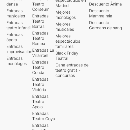
espectáculos en
danza
Teatro
Descuento Ànima
Madrid
Coliseum
Entradas
Descuento
Mejores
musicales
Entradas
Mamma mia
monólogos
Teatro
Entradas
Descuento
Mejores
Borrás
teatro infantil
Germans de sang
musicales
Entradas
Entradas
Mejores
Teatro
ópera
espectáculos
Romea
Entradas
familiares
Entradas La
improvisación
Black Friday
Villarroel
Entradas
Teatral
Entradas
monólogos
Gana entradas de
Teatro
teatro gratis -
Condal
concursos
Entradas
Teatro
Victòria
Entradas
Teatro
Apolo
Entradas
Teatro Goya
Entradas