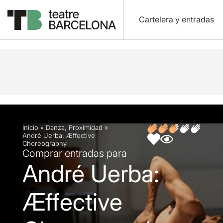
Cartelera y entradas
Descripción
Ficha artística
Fotos y vídeos
O
Inicio
»
Danza
,
Proximidad
»
André Uerba: Æffective
Choreography
Comprar entradas para
André Uerba:
Æffective