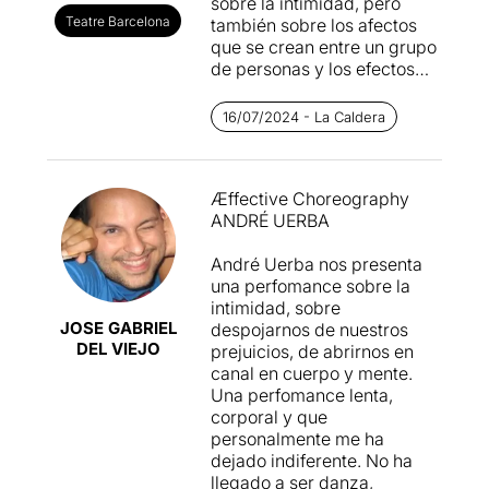
sobre la intimidad, pero
Teatre Barcelona
también sobre los afectos
que se crean entre un grupo
de personas y los efectos
que producen en quienes lo
miran.
AEffective
16/07/2024 - La Caldera
Choreography
es una pieza
del portugués
André Uerba
que quiere provocar a
Æffective Choreography
través del cuerpo y de la
ANDRÉ UERBA
palabra. Los siete
intérpretes empiezan con
André Uerba nos presenta
una exploración personal
una perfomance sobre la
muy sutil para pasar
intimidad, sobre
después a deshacerse de
JOSE GABRIEL
despojarnos de nuestros
todo lo que los liga con su
DEL VIEJO
prejuicios, de abrirnos en
proyección exterior. Se
canal en cuerpo y mente.
desnudarán totalmente de
Una perfomance lenta,
prejuicios y miradas
corporal y que
externas para mostrarnos su
personalmente me ha
yo más privado. Un yo que
dejado indiferente. No ha
conoceremos por fuera,
llegado a ser danza,
pero también por dentro… a