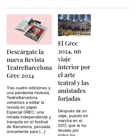
siempre fácil ni placiente,
pero ligado a la verdad. De
fondo, la agradable e
interesante música en
directo de
Kreatess
.
El Grec
2024, un
Descárgate la
viaje
nueva Revista
interior por
TeatreBarcelona
el arte
Grec 2024
teatral y las
Tras cuatro ediciones y
amistades
una pandemia molesta,
forjadas
TeatreBarcelona
volvemos a editar la
revista en papel
Después de un
Especial GREC: una
viaje, puesto en
mirada independiente y
marcha en el
tranquila en el festival
2017, que le ha
de Barcelona, pensada
llevado por
únicamente para […]
todos los