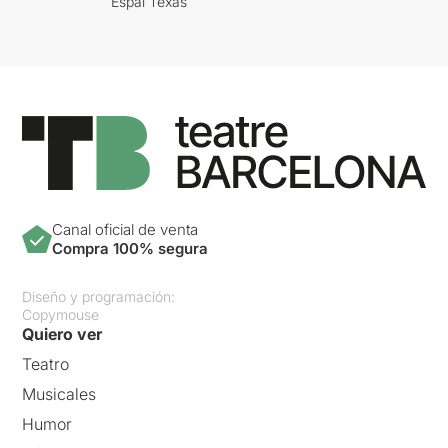
Espai Texas
Canal oficial de venta
Compra 100% segura
Diseño y programación:
Copymouse
Quiero ver
Teatro
Musicales
Humor