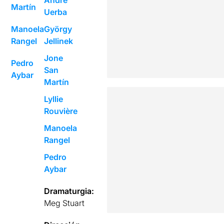
André
Martín
Uerba
Manoela
György
Rangel
Jellinek
Jone
Pedro
San
Aybar
Martín
Lyllie
Rouvière
Manoela
Rangel
Pedro
Aybar
Dramaturgia:
Meg Stuart