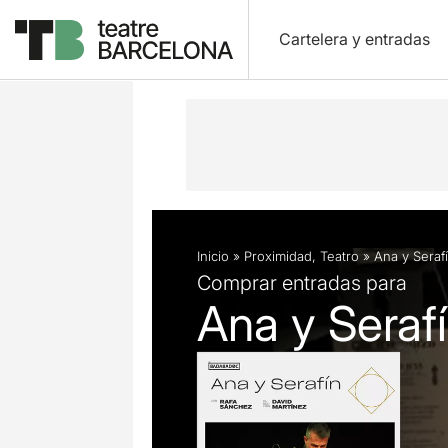
Cartelera y entradas
Descripción
Ficha artística
Fotos 
Inicio
»
Proximidad
,
Teatro
»
Ana y Serafí
Comprar entradas para
Ana y Serafín