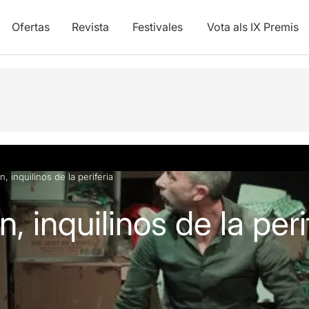
Ofertas
Revista
Festivales
Vota als IX Premis
y vídeos
Artículos
n, inquilinos de la periferia
, inquilinos de la peri