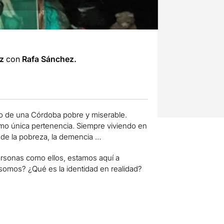
z
con
Rafa Sánchez.
o
de una
Córdoba
pobre y
miserable.
mo única
pertenencia.
Siempre
viviendo
en
 de la
pobreza
,
la
demencia
…
rsonas
como ellos
,
estamos aquí
a
somos
?
¿Qué es la
identidad
en realidad?