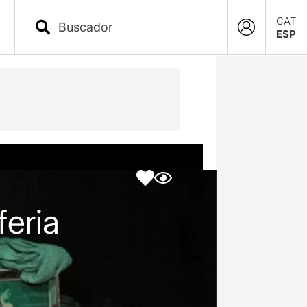
CAT
ESP
feria