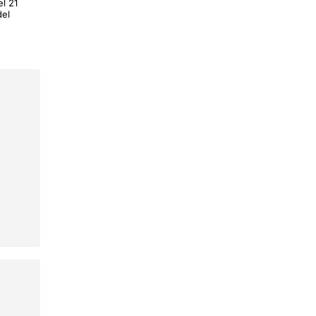
el 21
del