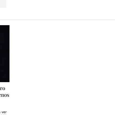
tro
enos
n ver