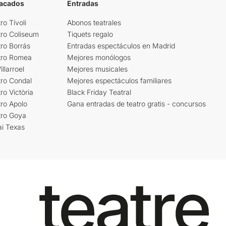
tacados
Entradas
ro Tívoli
Abonos teatrales
tro Coliseum
Tiquets regalo
ro Borrás
Entradas espectáculos en Madrid
tro Romea
Mejores monólogos
llarroel
Mejores musicales
tro Condal
Mejores espectáculos familiares
ro Victòria
Black Friday Teatral
ro Apolo
Gana entradas de teatro gratis - concursos
tro Goya
ai Texas