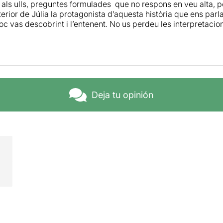
als ulls, preguntes formulades que no respons en veu alta, per
nterior de Júlia la protagonista d’aquesta història que ens par
poc vas descobrint i l’entenent. No us perdeu les interpretacio
els sentiments d’aquesta dona atrapada en els seus records.
Deja tu opinión