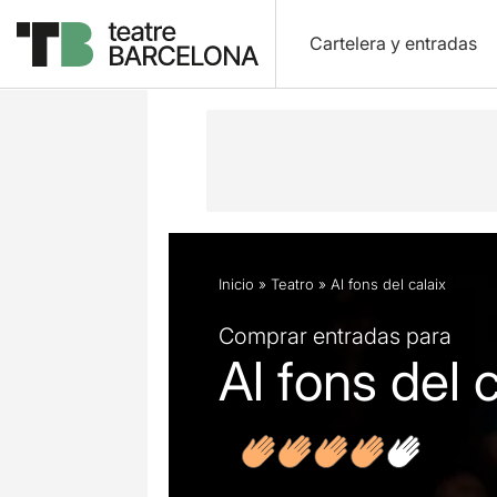
Cartelera y entradas
Descripción
Ficha artística
Fotos 
Inicio
»
Teatro
»
Al fons del calaix
Comprar entradas para
Al fons del 