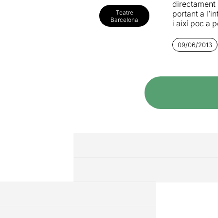
directament 
portant a l’i
Teatre
Barcelona
i així poc a 
com brollen 
09/06/2013