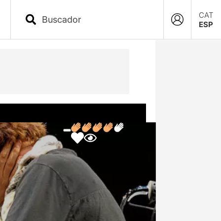
CAT
ESP