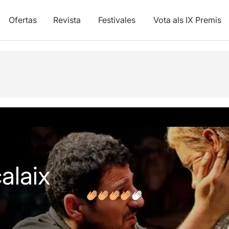
Ofertas
Revista
Festivales
Vota als IX Premis
y vídeos
Opiniones
calaix