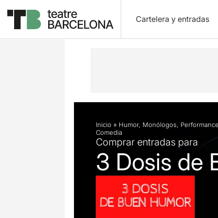
Cartelera y entradas
Descripción
Ficha artística
Inicio
»
Humor
,
Monólogos
,
Performanc
Comedia
Comprar entradas para
3 Dosis de