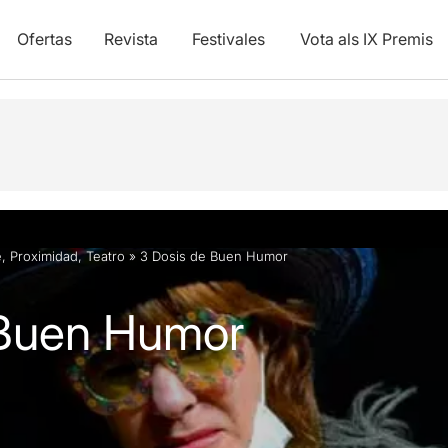
Ofertas
Revista
Festivales
Vota als IX Premis
e
,
Proximidad
,
Teatro
»
3 Dosis de Buen Humor
 Buen Humor