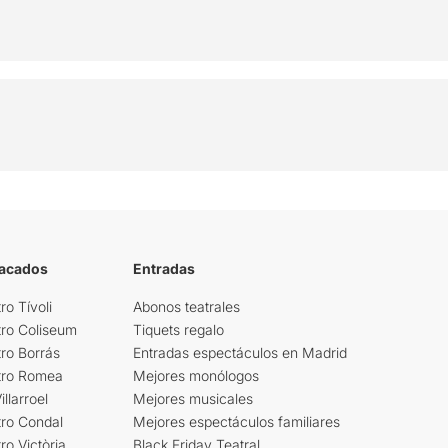
tacados
Entradas
ro Tívoli
Abonos teatrales
tro Coliseum
Tiquets regalo
ro Borrás
Entradas espectáculos en Madrid
tro Romea
Mejores monólogos
llarroel
Mejores musicales
tro Condal
Mejores espectáculos familiares
ro Victòria
Black Friday Teatral