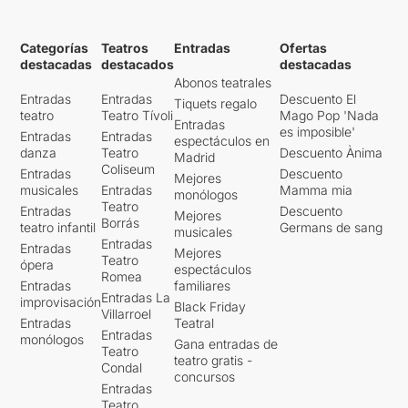
Categorías
Teatros
Entradas
Ofertas
destacadas
destacados
destacadas
Abonos teatrales
Entradas
Entradas
Descuento El
Tiquets regalo
teatro
Teatro Tívoli
Mago Pop 'Nada
Entradas
es imposible'
Entradas
Entradas
espectáculos en
danza
Teatro
Descuento Ànima
Madrid
Coliseum
Entradas
Descuento
Mejores
musicales
Entradas
Mamma mia
monólogos
Teatro
Entradas
Descuento
Mejores
Borrás
teatro infantil
Germans de sang
musicales
Entradas
Entradas
Mejores
Teatro
ópera
espectáculos
Romea
Entradas
familiares
Entradas La
improvisación
Black Friday
Villarroel
Entradas
Teatral
Entradas
monólogos
Gana entradas de
Teatro
teatro gratis -
Condal
concursos
Entradas
Teatro