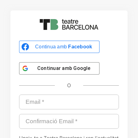
Continua amb
Facebook
Continuar amb
Google
O