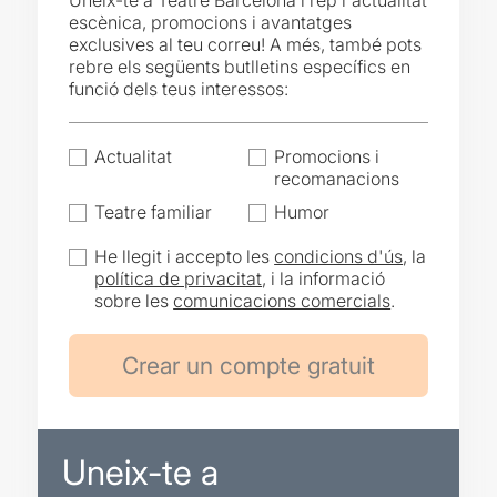
Uneix-te a Teatre Barcelona i rep l'actualitat
escènica, promocions i avantatges
exclusives al teu correu! A més, també pots
rebre els següents butlletins específics en
funció dels teus interessos:
Actualitat
Promocions i
recomanacions
Teatre familiar
Humor
He llegit i accepto les
condicions d'ús
, la
política de privacitat
, i la informació
sobre les
comunicacions comercials
.
Uneix-te a