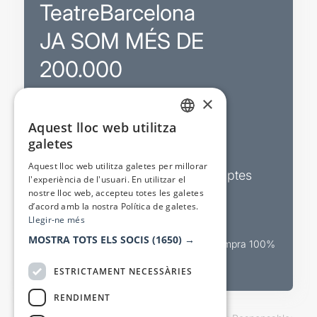
TeatreBarcelona
JA SOM MÉS DE
200.000
×
Promocions
Aquest lloc web utilitza
CATALAN
galetes
Sortejos exclusius
SPANISH
Aquest lloc web utilitza galetes per millorar
Butlletins d’actualitat i descomptes
l'experiència de l'usuari. En utilitzar el
nostre lloc web, accepteu totes les galetes
Valora espectacles
d’acord amb la nostra Política de galetes.
Llegir-ne més
MOSTRA TOTS ELS SOCIS
(1650) →
Canal oficial de venda teatral Compra 100%
segura
ESTRICTAMENT NECESSÀRIES
RENDIMENT