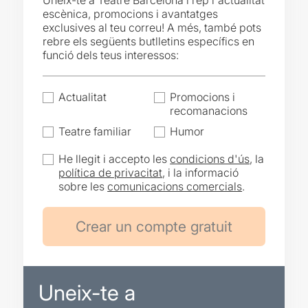
Uneix-te a Teatre Barcelona i rep l'actualitat
escènica, promocions i avantatges
exclusives al teu correu! A més, també pots
rebre els següents butlletins específics en
funció dels teus interessos:
Actualitat
Promocions i
recomanacions
Teatre familiar
Humor
He llegit i accepto les
condicions d'ús
, la
política de privacitat
, i la informació
sobre les
comunicacions comercials
.
Uneix-te a