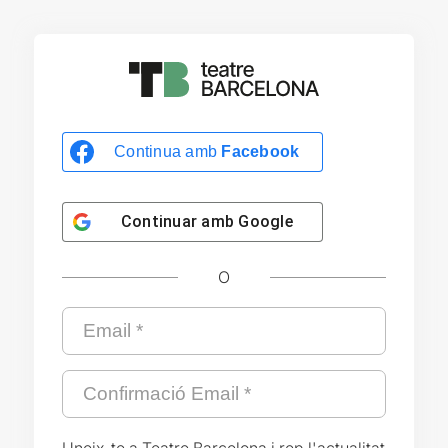
Continua amb
Facebook
Continuar amb
Google
O