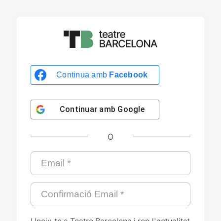
Continua amb
Facebook
Continuar amb
Google
O