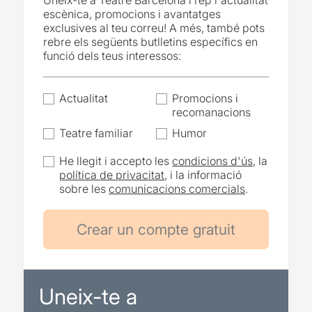
Uneix-te a Teatre Barcelona i rep l'actualitat
escènica, promocions i avantatges
exclusives al teu correu! A més, també pots
rebre els següents butlletins específics en
funció dels teus interessos:
Actualitat
Promocions i
recomanacions
Teatre familiar
Humor
He llegit i accepto les
condicions d'ús
, la
política de privacitat
, i la informació
sobre les
comunicacions comercials
.
Uneix-te a