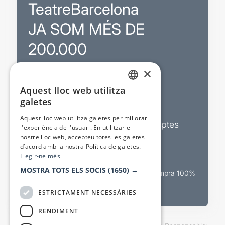
TeatreBarcelona
JA SOM MÉS DE
200.000
×
Promocions
Aquest lloc web utilitza
CATALAN
galetes
Sortejos exclusius
SPANISH
Aquest lloc web utilitza galetes per millorar
Butlletins d’actualitat i descomptes
l'experiència de l'usuari. En utilitzar el
nostre lloc web, accepteu totes les galetes
Valora espectacles
d’acord amb la nostra Política de galetes.
Llegir-ne més
MOSTRA TOTS ELS SOCIS
(1650) →
Canal oficial de venda teatral Compra 100%
segura
ESTRICTAMENT NECESSÀRIES
RENDIMENT