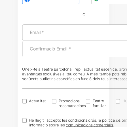
O
Uneix-te a Teatre Barcelona i rep l'actualitat escènica, pro
avantatges exclusives al teu correu! A més, també pots reb
següents butlletins específics en funció dels teus interessos
Actualitat
Promocions i
Teatre
H
recomanacions
familiar
He llegit i accepto les
condicions d'ús
, la
política de pri
informació sobre les
comunicacions comercials
.