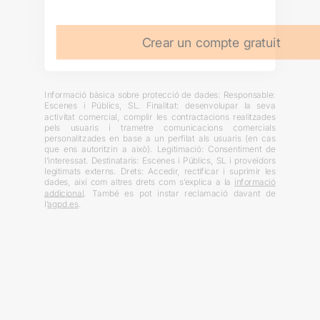
Crear un compte gratuit
Informació bàsica sobre protecció de dades: Responsable:
Escenes i Públics, SL. Finalitat: desenvolupar la seva
activitat comercial, complir les contractacions realitzades
pels usuaris i trametre comunicacions comercials
personalitzades en base a un perfilat als usuaris (en cas
que ens autoritzin a això). Legitimació: Consentiment de
l’interessat. Destinataris: Escenes i Públics, SL i proveïdors
legitimats externs. Drets: Accedir, rectificar i suprimir les
dades, així com altres drets com s’explica a la
informació
addicional
. També es pot instar reclamació davant de
l’
agpd.es
.