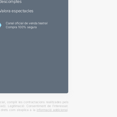
descomptes
Valora espectacles
Canal oficial de venda teatral
Compra 100% segura
ial, complir les contractacions realitzades pels
xò). Legitimació: Consentiment de l’interessat.
es drets com s’explica a la
informació addicional
.