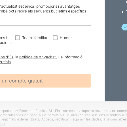
l'actualitat escènica, promocions i avantatges
ambé pots rebre els següents butlletins específics
ns i
Teatre familiar
Humor
acions
ons d'ús
, la
política de privacitat
, i la informació
rcials
.
ponsable: Escenes i Públics, SL. Finalitat: desenvolupar la seva activitat comerc
rsonalitzades en base a un perfilat als usuaris (en cas que ens autoritzin a ai
 legitimats externs. Drets: Accedir, rectificar i suprimir les dades, així com altr
.es
.