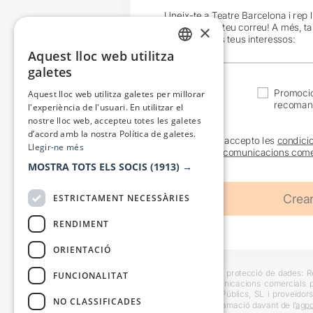
Uneix-te a Teatre Barcelona i rep 
exclusives al teu correu! A més, t
×
en funció dels teus interessos:
Aquest lloc web utilitza
CATALAN
galetes
SPANISH
Actualitat
Promocio
Aquest lloc web utilitza galetes per millorar
recoman
l'experiència de l'usuari. En utilitzar el
nostre lloc web, accepteu totes les galetes
d’acord amb la nostra Política de galetes.
He llegit i accepto les
condici
Llegir-ne més
sobre les
comunicacions come
MOSTRA TOTS ELS SOCIS
(1913) →
ESTRICTAMENT NECESSÀRIES
RENDIMENT
ORIENTACIÓ
Informació bàsica sobre protecció de dades: Res
FUNCIONALITAT
usuaris i trametre comunicacions comercials pe
Destinataris: Escenes i Públics, SL i proveïdors
NO CLASSIFICADES
També es pot instar reclamació davant de l’
agpd