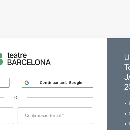
U
T
J
Continuar amb
Google
k
2
O