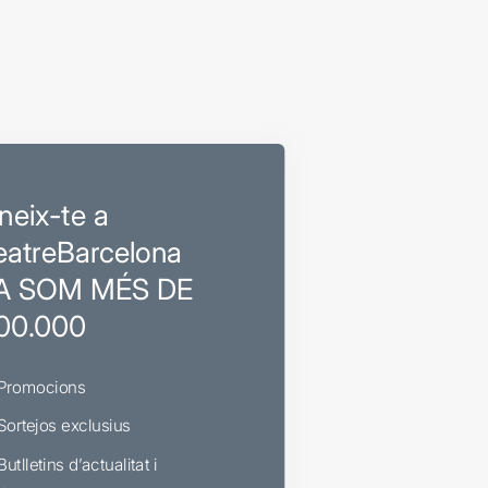
neix-te a
eatreBarcelona
A SOM MÉS DE
00.000
Promocions
Sortejos exclusius
Butlletins d’actualitat i