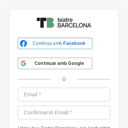
Continua amb
Facebook
Continuar amb
Google
O