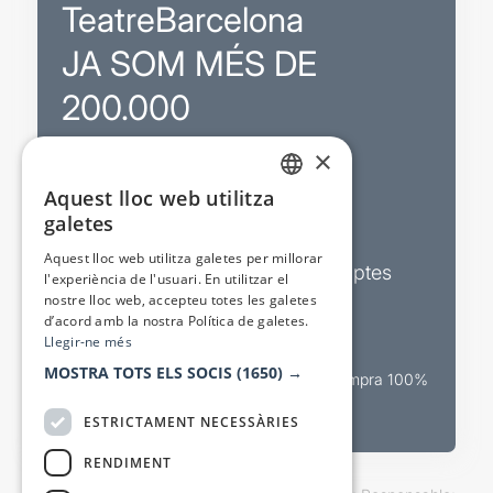
TeatreBarcelona
JA SOM MÉS DE
200.000
×
Promocions
Aquest lloc web utilitza
CATALAN
galetes
Sortejos exclusius
SPANISH
Aquest lloc web utilitza galetes per millorar
Butlletins d’actualitat i descomptes
l'experiència de l'usuari. En utilitzar el
nostre lloc web, accepteu totes les galetes
Valora espectacles
d’acord amb la nostra Política de galetes.
Llegir-ne més
MOSTRA TOTS ELS SOCIS
(1650) →
Canal oficial de venda teatral Compra 100%
segura
ESTRICTAMENT NECESSÀRIES
RENDIMENT