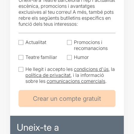
Uneix-te a Teatre Barcelona i rep l'actualitat
escènica, promocions i avantatges
exclusives al teu correu! A més, també pots
rebre els següents butlletins específics en
funció dels teus interessos:
Actualitat
Promocions i
recomanacions
Teatre familiar
Humor
He llegit i accepto les
condicions d'ús
, la
política de privacitat
, i la informació
sobre les
comunicacions comercials
.
Uneix-te a