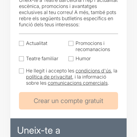
Uneix-te a Teatre Barcelona i rep l'actualitat
escènica, promocions i avantatges
exclusives al teu correu! A més, també pots
rebre els següents butlletins específics en
funció dels teus interessos:
Actualitat
Promocions i
recomanacions
Teatre familiar
Humor
He llegit i accepto les
condicions d'ús
, la
política de privacitat
, i la informació
sobre les
comunicacions comercials
.
Uneix-te a