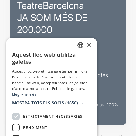
TeatreBarcelona
JA SOM MÉS DE
200.000
×
Promocions
Aquest lloc web utilitza
CATALAN
galetes
Sortejos exclusius
SPANISH
Aquest lloc web utilitza galetes per millorar
Butlletins d’actualitat i descomptes
l'experiència de l'usuari. En utilitzar el
nostre lloc web, accepteu totes les galetes
Valora espectacles
d’acord amb la nostra Política de galetes.
Llegir-ne més
MOSTRA TOTS ELS SOCIS
(1650) →
Canal oficial de venda teatral Compra 100%
segura
ESTRICTAMENT NECESSÀRIES
RENDIMENT