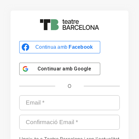
Continua amb
Facebook
Continuar amb
Google
O