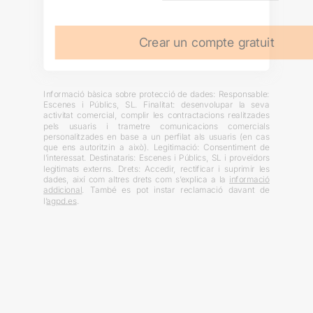
Crear un compte gratuit
Informació bàsica sobre protecció de dades: Responsable:
Escenes i Públics, SL. Finalitat: desenvolupar la seva
activitat comercial, complir les contractacions realitzades
pels usuaris i trametre comunicacions comercials
personalitzades en base a un perfilat als usuaris (en cas
que ens autoritzin a això). Legitimació: Consentiment de
l’interessat. Destinataris: Escenes i Públics, SL i proveïdors
legitimats externs. Drets: Accedir, rectificar i suprimir les
dades, així com altres drets com s’explica a la
informació
addicional
. També es pot instar reclamació davant de
l’
agpd.es
.