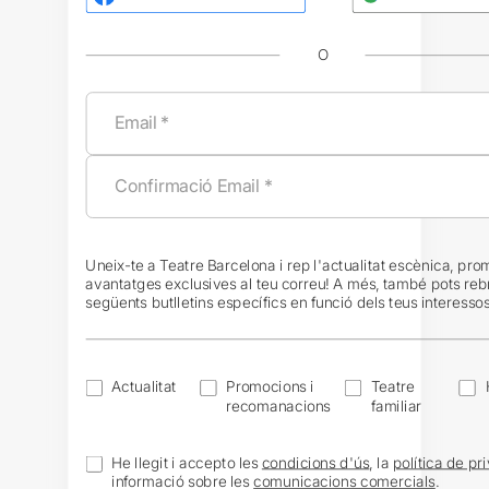
O
Uneix-te a Teatre Barcelona i rep l'actualitat escènica, pro
avantatges exclusives al teu correu! A més, també pots reb
següents butlletins específics en funció dels teus interessos
Actualitat
Promocions i
Teatre
recomanacions
familiar
He llegit i accepto les
condicions d'ús
, la
política de pri
informació sobre les
comunicacions comercials
.