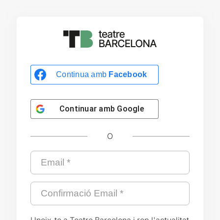
Continua amb
Facebook
Continuar amb
Google
O