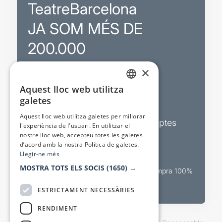
TeatreBarcelona
JA SOM MÉS DE
200.000
×
Promocions
Aquest lloc web utilitza
CATALAN
galetes
Sortejos exclusius
SPANISH
Aquest lloc web utilitza galetes per millorar
Butlletins d’actualitat i descomptes
l'experiència de l'usuari. En utilitzar el
nostre lloc web, accepteu totes les galetes
Valora espectacles
d’acord amb la nostra Política de galetes.
Llegir-ne més
MOSTRA TOTS ELS SOCIS
(1650) →
Canal oficial de venda teatral Compra 100%
segura
ESTRICTAMENT NECESSÀRIES
RENDIMENT