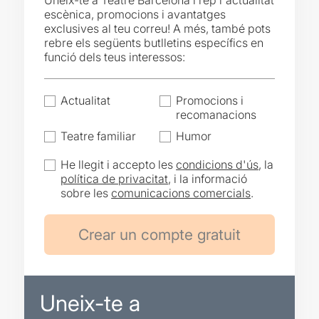
Uneix-te a Teatre Barcelona i rep l'actualitat
escènica, promocions i avantatges
exclusives al teu correu! A més, també pots
rebre els següents butlletins específics en
funció dels teus interessos:
Actualitat
Promocions i
recomanacions
Teatre familiar
Humor
He llegit i accepto les
condicions d'ús
, la
política de privacitat
, i la informació
sobre les
comunicacions comercials
.
Uneix-te a