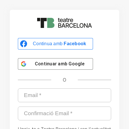
Continua amb
Facebook
Continuar amb
Google
O