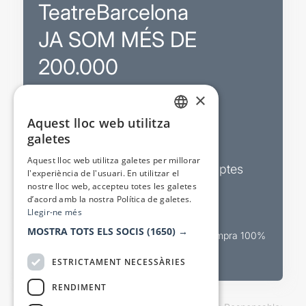
TeatreBarcelona
JA SOM MÉS DE
200.000
×
Promocions
Aquest lloc web utilitza
CATALAN
galetes
Sortejos exclusius
SPANISH
Aquest lloc web utilitza galetes per millorar
Butlletins d’actualitat i descomptes
l'experiència de l'usuari. En utilitzar el
nostre lloc web, accepteu totes les galetes
Valora espectacles
d’acord amb la nostra Política de galetes.
Llegir-ne més
MOSTRA TOTS ELS SOCIS
(1650) →
Canal oficial de venda teatral Compra 100%
segura
ESTRICTAMENT NECESSÀRIES
RENDIMENT