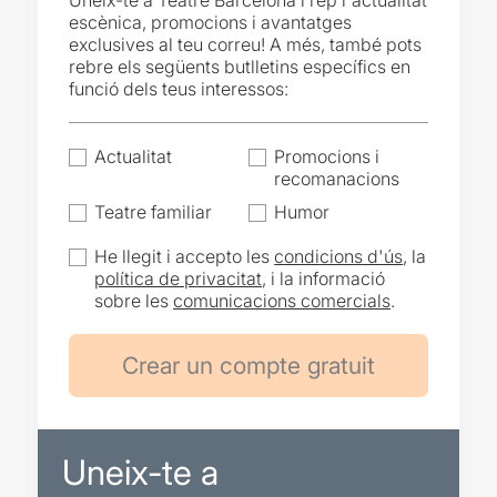
Uneix-te a Teatre Barcelona i rep l'actualitat
escènica, promocions i avantatges
exclusives al teu correu! A més, també pots
rebre els següents butlletins específics en
funció dels teus interessos:
Actualitat
Promocions i
recomanacions
Teatre familiar
Humor
He llegit i accepto les
condicions d'ús
, la
política de privacitat
, i la informació
sobre les
comunicacions comercials
.
Uneix-te a