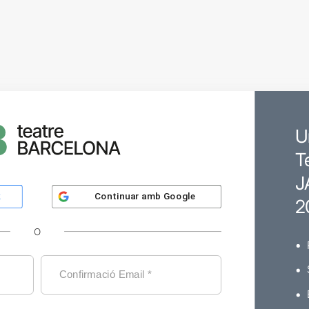
U
T
J
Continuar amb
Google
k
2
O