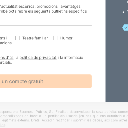
l'actualitat escènica, promocions i avantatges
ambé pots rebre els següents butlletins específics
ns i
Teatre familiar
Humor
acions
ons d'ús
, la
política de privacitat
, i la informació
rcials
.
ponsable: Escenes i Públics, SL. Finalitat: desenvolupar la seva activitat comerc
rsonalitzades en base a un perfilat als usuaris (en cas que ens autoritzin a ai
 legitimats externs. Drets: Accedir, rectificar i suprimir les dades, així com altr
.es
.