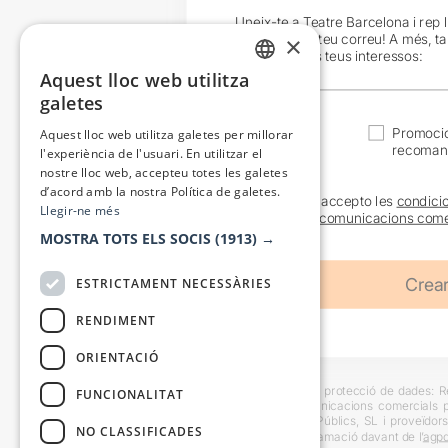
Uneix-te a Teatre Barcelona i rep 
exclusives al teu correu! A més, t
×
en funció dels teus interessos:
Aquest lloc web utilitza
CATALAN
galetes
SPANISH
Actualitat
Promocio
Aquest lloc web utilitza galetes per millorar
recoman
l'experiència de l'usuari. En utilitzar el
nostre lloc web, accepteu totes les galetes
d’acord amb la nostra Política de galetes.
He llegit i accepto les
condici
Llegir-ne més
sobre les
comunicacions come
MOSTRA TOTS ELS SOCIS
(1913) →
ESTRICTAMENT NECESSÀRIES
RENDIMENT
ORIENTACIÓ
Informació bàsica sobre protecció de dades: Res
FUNCIONALITAT
usuaris i trametre comunicacions comercials pe
Destinataris: Escenes i Públics, SL i proveïdors
NO CLASSIFICADES
També es pot instar reclamació davant de l’
agpd