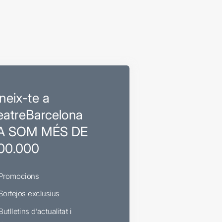
neix-te a
eatreBarcelona
A SOM MÉS DE
00.000
Promocions
Sortejos exclusius
Butlletins d’actualitat i