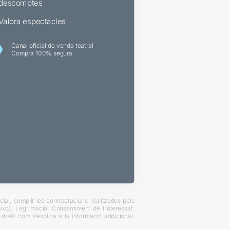
descomptes
Valora espectacles
Canal oficial de venda teatral
Compra 100% segura
ial, complir les contractacions realitzades pels
xò). Legitimació: Consentiment de l’interessat.
es drets com s’explica a la
informació addicional
.