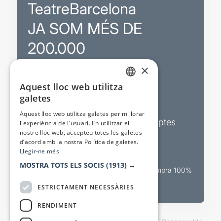
TeatreBarcelona
JA SOM MÉS DE
200.000
×
Promocions
Aquest lloc web utilitza
CATALAN
galetes
Sortejos exclusius
SPANISH
Aquest lloc web utilitza galetes per millorar
Butlletins d’actualitat i descomptes
l'experiència de l'usuari. En utilitzar el
nostre lloc web, accepteu totes les galetes
Valora espectacles
d’acord amb la nostra Política de galetes.
Llegir-ne més
MOSTRA TOTS ELS SOCIS
(1913) →
Canal oficial de venda teatral Compra 100%
segura
ESTRICTAMENT NECESSÀRIES
RENDIMENT