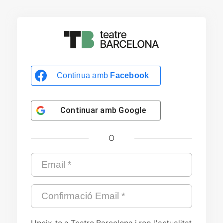
Continua amb
Facebook
Continuar amb
Google
O