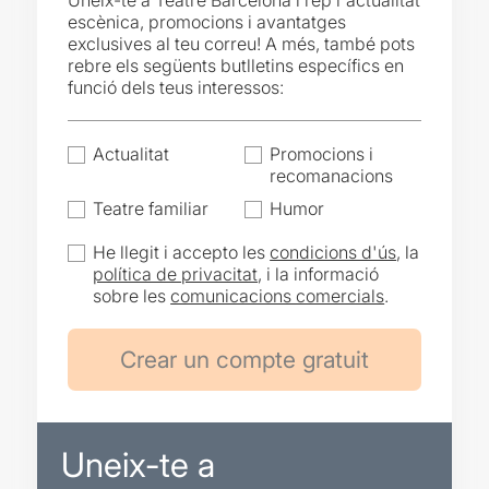
Uneix-te a Teatre Barcelona i rep l'actualitat
escènica, promocions i avantatges
exclusives al teu correu! A més, també pots
rebre els següents butlletins específics en
funció dels teus interessos:
Actualitat
Promocions i
recomanacions
Teatre familiar
Humor
He llegit i accepto les
condicions d'ús
, la
política de privacitat
, i la informació
sobre les
comunicacions comercials
.
Uneix-te a