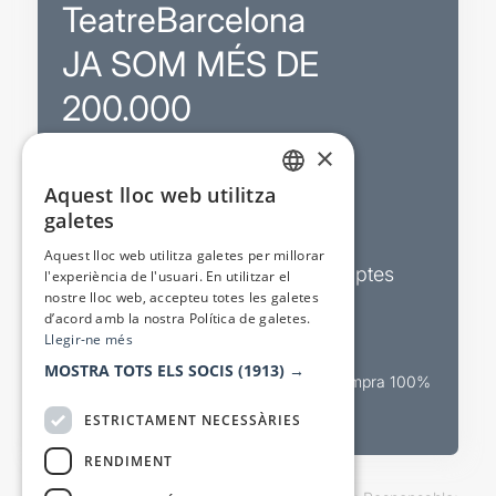
TeatreBarcelona
JA SOM MÉS DE
200.000
×
Promocions
Aquest lloc web utilitza
CATALAN
galetes
Sortejos exclusius
SPANISH
Aquest lloc web utilitza galetes per millorar
Butlletins d’actualitat i descomptes
l'experiència de l'usuari. En utilitzar el
nostre lloc web, accepteu totes les galetes
Valora espectacles
d’acord amb la nostra Política de galetes.
Llegir-ne més
MOSTRA TOTS ELS SOCIS
(1913) →
Canal oficial de venda teatral Compra 100%
segura
ESTRICTAMENT NECESSÀRIES
RENDIMENT