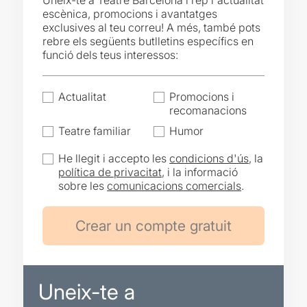
Uneix-te a Teatre Barcelona i rep l'actualitat
escènica, promocions i avantatges
exclusives al teu correu! A més, també pots
rebre els següents butlletins específics en
funció dels teus interessos:
Actualitat
Promocions i
recomanacions
Teatre familiar
Humor
He llegit i accepto les
condicions d'ús
, la
política de privacitat
, i la informació
sobre les
comunicacions comercials
.
Uneix-te a