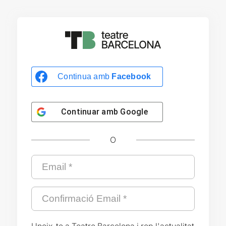
Continua amb
Facebook
Continuar amb
Google
O