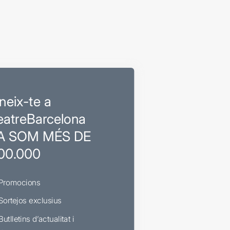
neix-te a
eatreBarcelona
A SOM MÉS DE
00.000
Promocions
Sortejos exclusius
Butlletins d’actualitat i