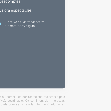
descomptes
Valora espectacles
Canal oficial de venda teatral
Compra 100% segura
ial, complir les contractacions realitzades pels
xò). Legitimació: Consentiment de l’interessat.
es drets com s’explica a la
informació addicional
.