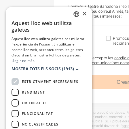
Uneix-te a Teatre Barcelona i rep 
exclusives al teu correu! A més, t
×
en funció dels teus interessos:
Aquest lloc web utilitza
CATALAN
galetes
SPANISH
Actualitat
Promocio
Aquest lloc web utilitza galetes per millorar
recoman
l'experiència de l'usuari. En utilitzar el
nostre lloc web, accepteu totes les galetes
d’acord amb la nostra Política de galetes.
He llegit i accepto les
condici
Llegir-ne més
sobre les
comunicacions come
MOSTRA TOTS ELS SOCIS
(1913) →
ESTRICTAMENT NECESSÀRIES
RENDIMENT
ORIENTACIÓ
Informació bàsica sobre protecció de dades: Res
FUNCIONALITAT
usuaris i trametre comunicacions comercials pe
Destinataris: Escenes i Públics, SL i proveïdors
NO CLASSIFICADES
També es pot instar reclamació davant de l’
agpd