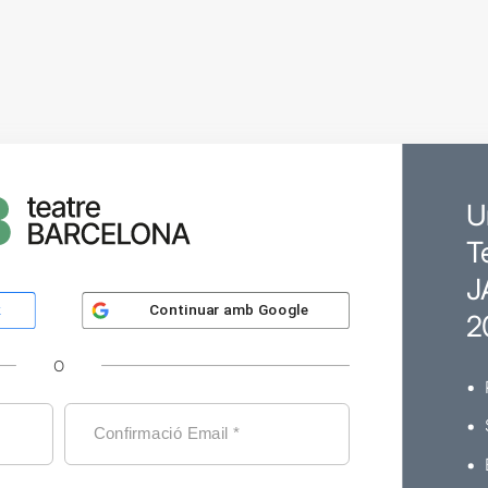
U
T
J
Continuar amb
Google
k
2
O