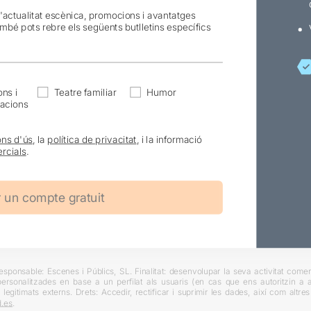
l'actualitat escènica, promocions i avantatges
ambé pots rebre els següents butlletins específics
ns i
Teatre familiar
Humor
acions
ons d'ús
, la
política de privacitat
, i la informació
rcials
.
ponsable: Escenes i Públics, SL. Finalitat: desenvolupar la seva activitat comerc
rsonalitzades en base a un perfilat als usuaris (en cas que ens autoritzin a ai
 legitimats externs. Drets: Accedir, rectificar i suprimir les dades, així com altr
.es
.