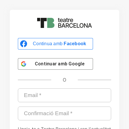
Continua amb
Facebook
Continuar amb
Google
O