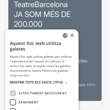
TeatreBarcelona
JA SOM MÉS DE
200.000
×
Promocions
Aquest lloc web utilitza
CATALAN
galetes
Sortejos exclusius
SPANISH
Aquest lloc web utilitza galetes per millorar
Butlletins d’actualitat i descomptes
l'experiència de l'usuari. En utilitzar el
nostre lloc web, accepteu totes les galetes
Valora espectacles
d’acord amb la nostra Política de galetes.
Llegir-ne més
MOSTRA TOTS ELS SOCIS
(1913) →
Canal oficial de venda teatral Compra 100%
segura
ESTRICTAMENT NECESSÀRIES
RENDIMENT