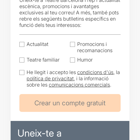
Uneix-te a Teatre Barcelona i rep l'actualitat
escènica, promocions i avantatges
exclusives al teu correu! A més, també pots
rebre els següents butlletins específics en
funció dels teus interessos:
Actualitat
Promocions i
recomanacions
Teatre familiar
Humor
He llegit i accepto les
condicions d'ús
, la
política de privacitat
, i la informació
sobre les
comunicacions comercials
.
Uneix-te a