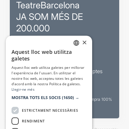
TeatreBarcelona
JA SOM MÉS DE
200.000
×
Promocions
Aquest lloc web utilitza
CATALAN
galetes
Sortejos exclusius
SPANISH
Aquest lloc web utilitza galetes per millorar
Butlletins d’actualitat i descomptes
l'experiència de l'usuari. En utilitzar el
nostre lloc web, accepteu totes les galetes
Valora espectacles
d’acord amb la nostra Política de galetes.
Llegir-ne més
MOSTRA TOTS ELS SOCIS
(1650) →
Canal oficial de venda teatral Compra 100%
segura
ESTRICTAMENT NECESSÀRIES
RENDIMENT