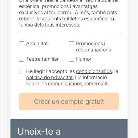
Uneix-te a Teatre Barcelona i rep l'actualitat
escènica, promocions i avantatges
exclusives al teu correu! A més, també pots
rebre els següents butlletins específics en
funció dels teus interessos:
Actualitat
Promocions i
recomanacions
Teatre familiar
Humor
He llegit i accepto les
condicions d'ús
, la
política de privacitat
, i la informació
sobre les
comunicacions comercials
.
Uneix-te a