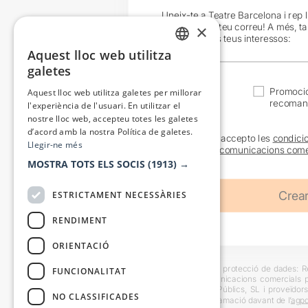
Uneix-te a Teatre Barcelona i rep 
exclusives al teu correu! A més, t
×
en funció dels teus interessos:
Aquest lloc web utilitza
CATALAN
galetes
SPANISH
Actualitat
Promocio
Aquest lloc web utilitza galetes per millorar
recoman
l'experiència de l'usuari. En utilitzar el
nostre lloc web, accepteu totes les galetes
d’acord amb la nostra Política de galetes.
He llegit i accepto les
condici
Llegir-ne més
sobre les
comunicacions come
MOSTRA TOTS ELS SOCIS
(1913) →
ESTRICTAMENT NECESSÀRIES
RENDIMENT
ORIENTACIÓ
Informació bàsica sobre protecció de dades: Res
FUNCIONALITAT
usuaris i trametre comunicacions comercials pe
Destinataris: Escenes i Públics, SL i proveïdors
NO CLASSIFICADES
També es pot instar reclamació davant de l’
agpd