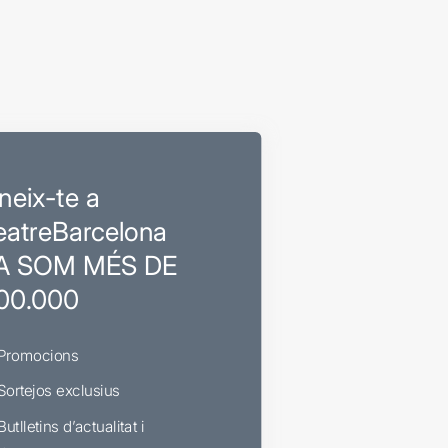
neix-te a
eatreBarcelona
A SOM MÉS DE
00.000
Promocions
Sortejos exclusius
Butlletins d’actualitat i