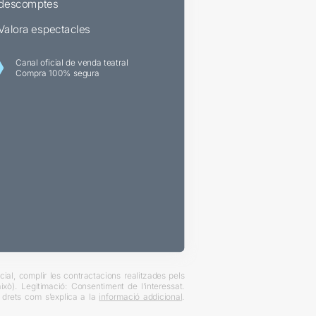
descomptes
Valora espectacles
Canal oficial de venda teatral
Compra 100% segura
ial, complir les contractacions realitzades pels
xò). Legitimació: Consentiment de l’interessat.
es drets com s’explica a la
informació addicional
.