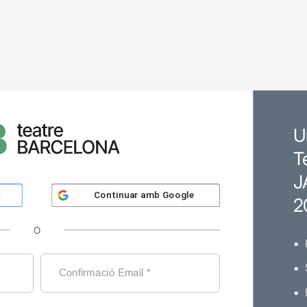
U
T
J
Continuar amb
Google
k
2
O