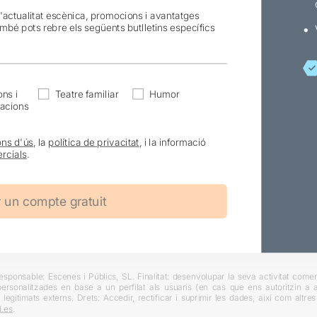
l'actualitat escènica, promocions i avantatges
ambé pots rebre els següents butlletins específics
ns i
Teatre familiar
Humor
acions
ons d'ús
, la
política de privacitat
, i la informació
rcials
.
ponsable: Escenes i Públics, SL. Finalitat: desenvolupar la seva activitat comerc
rsonalitzades en base a un perfilat als usuaris (en cas que ens autoritzin a ai
 legitimats externs. Drets: Accedir, rectificar i suprimir les dades, així com altr
.es
.