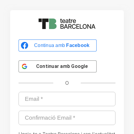
Continua amb
Facebook
Continuar amb
Google
O