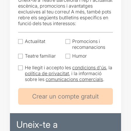
Uneix-te a Teatre Barcelona i rep l'actualitat
escènica, promocions i avantatges
exclusives al teu correu! A més, també pots
rebre els següents butlletins específics en
funció dels teus interessos:
Actualitat
Promocions i
recomanacions
Teatre familiar
Humor
He llegit i accepto les
condicions d'ús
, la
política de privacitat
, i la informació
sobre les
comunicacions comercials
.
Uneix-te a